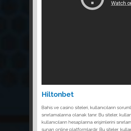
Hiltonbet
Bahis ve casino siteleri, kullanıcıların soru
sınırlamalarına olanak tanır. Bu siteler, kull
kullanıcıların hesaplarına erişimlerini sınırl
sunan online platformlardır. Bu siteler, kulla