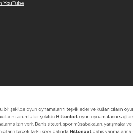
mlu bir şekilde oyun oynamalarını teşvik eder ve kullanıcıların oyu
anıcıların sorumlu bir şekilde
Hiltonbet
oyun oynamalarını sağlamak 
amalarına izin verir. Bahis siteleri, spor müsabakaları, yarışmalar v
nıcıların birçok farklı spor dalında
Hiltonbet
bahis yapmalarına o