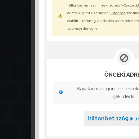
Hiltonbet firmasının eski adresi
hiltonbet1
adres bilgileri üzerinden
Hiltonbet
sitesin
olabilir. Lütfen 15-20 dakika sonra tekrar 
yapmayı deneyin.
ÖNCEKI ADR
Kayıtlarımıza göre bir önceki
şekildedir:
hiltonbet 1269
(hil