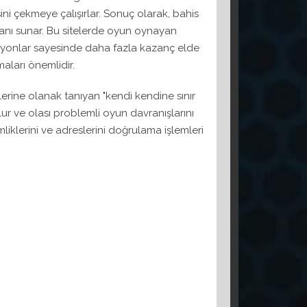
sini çekmeye çalışırlar. Sonuç olarak, bahis
mkanı sunar. Bu sitelerde oyun oynayan
mosyonlar sayesinde daha fazla kazanç elde
maları önemlidir.
melerine olanak tanıyan "kendi kendine sınır
olur ve olası problemli oyun davranışlarını
liklerini ve adreslerini doğrulama işlemleri