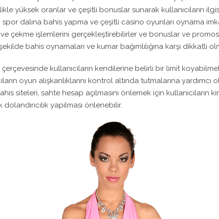
likle yüksek oranlar ve çeşitli bonuslar sunarak kullanıcıların ilgi
arklı spor dalına bahis yapma ve çeşitli casino oyunları oynama i
rma ve çekme işlemlerini gerçekleştirebilirler ve bonuslar ve pro
r şekilde bahis oynamaları ve kumar bağımlılığına karşı dikkatli ol
ı çerçevesinde kullanıcıların kendilerine belirli bir limit koyabil
cıların oyun alışkanlıklarını kontrol altında tutmalarına yardımcı 
s siteleri, sahte hesap açılmasını önlemek için kullanıcıların kim
dolandırıcılık yapılması önlenebilir.