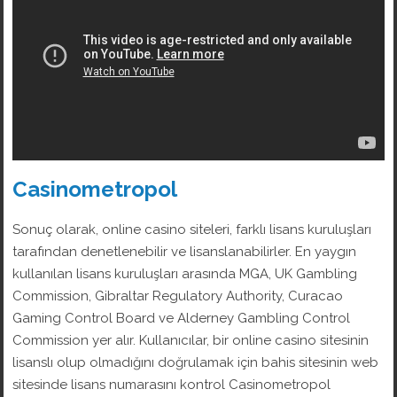
Casinometropol
Sonuç olarak, online casino siteleri, farklı lisans kuruluşları
tarafından denetlenebilir ve lisanslanabilirler. En yaygın
kullanılan lisans kuruluşları arasında MGA, UK Gambling
Commission, Gibraltar Regulatory Authority, Curacao
Gaming Control Board ve Alderney Gambling Control
Commission yer alır. Kullanıcılar, bir online casino sitesinin
lisanslı olup olmadığını doğrulamak için bahis sitesinin web
sitesinde lisans numarasını kontrol Casinometropol