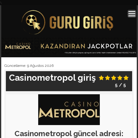
\
Güncelleme: 9 Ağustos 2026
Casinometropol giriş
5
/ 5
Casinometropol güncel adresi: