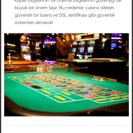
kişisel bilgilerinin ve ödeme bilgilerinin güvenliği de
büyük bir önem taşır. Bu nedenle, casino siteleri,
güvenilir bir lisans ve SSL sertifikası gibi güvenlik
önlemleri almalıdır.