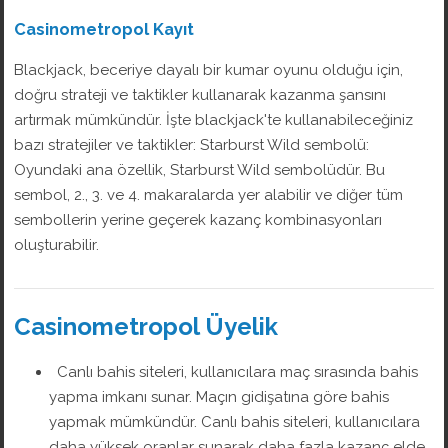
Casinometropol Kayıt
Blackjack, beceriye dayalı bir kumar oyunu olduğu için,
doğru strateji ve taktikler kullanarak kazanma şansını
artırmak mümkündür. İşte blackjack'te kullanabileceğiniz
bazı stratejiler ve taktikler: Starburst Wild sembolü:
Oyundaki ana özellik, Starburst Wild sembolüdür. Bu
sembol, 2., 3. ve 4. makaralarda yer alabilir ve diğer tüm
sembollerin yerine geçerek kazanç kombinasyonları
oluşturabilir.
Casinometropol Üyelik
Canlı bahis siteleri, kullanıcılara maç sırasında bahis
yapma imkanı sunar. Maçın gidişatına göre bahis
yapmak mümkündür. Canlı bahis siteleri, kullanıcılara
daha yüksek oranlar sunarak daha fazla kazanç elde