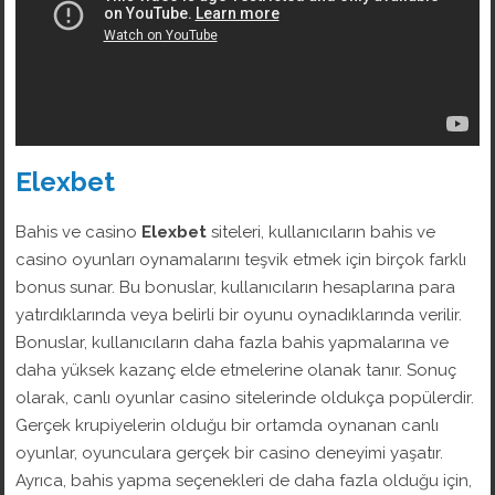
Elexbet
Bahis ve casino
Elexbet
siteleri, kullanıcıların bahis ve
casino oyunları oynamalarını teşvik etmek için birçok farklı
bonus sunar. Bu bonuslar, kullanıcıların hesaplarına para
yatırdıklarında veya belirli bir oyunu oynadıklarında verilir.
Bonuslar, kullanıcıların daha fazla bahis yapmalarına ve
daha yüksek kazanç elde etmelerine olanak tanır. Sonuç
olarak, canlı oyunlar casino sitelerinde oldukça popülerdir.
Gerçek krupiyelerin olduğu bir ortamda oynanan canlı
oyunlar, oyunculara gerçek bir casino deneyimi yaşatır.
Ayrıca, bahis yapma seçenekleri de daha fazla olduğu için,