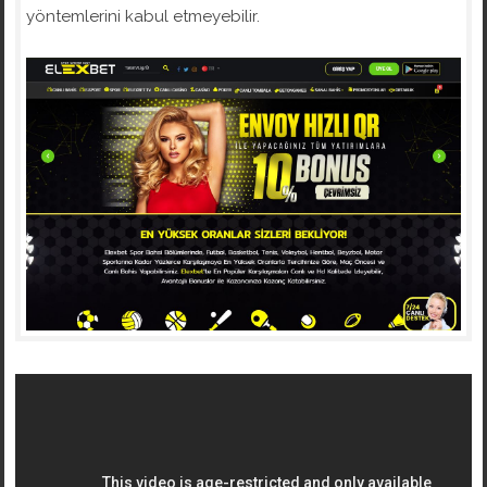
yöntemlerini kabul etmeyebilir.