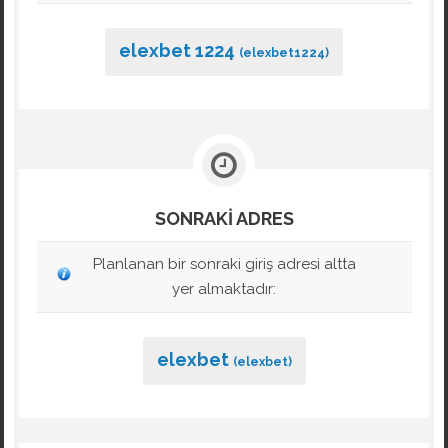
elexbet 1224
(elexbet1224)
SONRAKI ADRES
Planlanan bir sonraki giriş adresi altta
yer almaktadır:
elexbet
(elexbet)