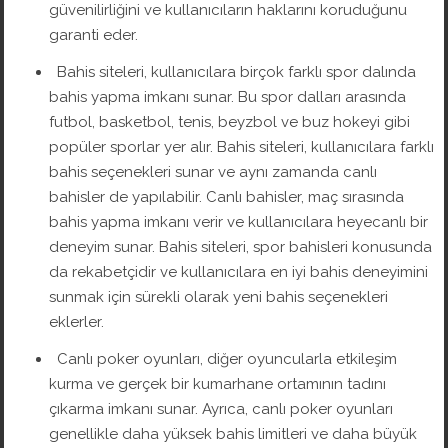
güvenilirliğini ve kullanıcıların haklarını koruduğunu
garanti eder.
Bahis siteleri, kullanıcılara birçok farklı spor dalında
bahis yapma imkanı sunar. Bu spor dalları arasında
futbol, basketbol, tenis, beyzbol ve buz hokeyi gibi
popüler sporlar yer alır. Bahis siteleri, kullanıcılara farklı
bahis seçenekleri sunar ve aynı zamanda canlı
bahisler de yapılabilir. Canlı bahisler, maç sırasında
bahis yapma imkanı verir ve kullanıcılara heyecanlı bir
deneyim sunar. Bahis siteleri, spor bahisleri konusunda
da rekabetçidir ve kullanıcılara en iyi bahis deneyimini
sunmak için sürekli olarak yeni bahis seçenekleri
eklerler.
Canlı poker oyunları, diğer oyuncularla etkileşim
kurma ve gerçek bir kumarhane ortamının tadını
çıkarma imkanı sunar. Ayrıca, canlı poker oyunları
genellikle daha yüksek bahis limitleri ve daha büyük