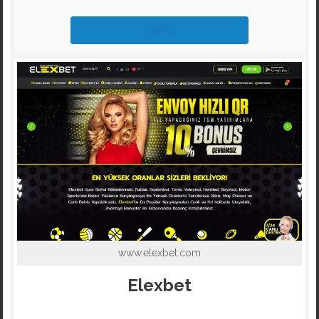
GIRIŞ
www.elexbet.com
Elexbet