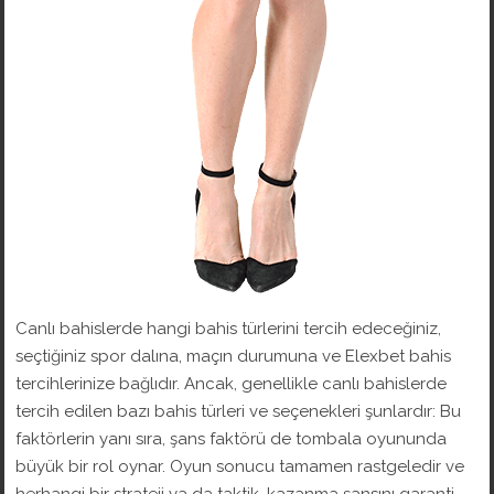
Canlı bahislerde hangi bahis türlerini tercih edeceğiniz,
seçtiğiniz spor dalına, maçın durumuna ve Elexbet bahis
tercihlerinize bağlıdır. Ancak, genellikle canlı bahislerde
tercih edilen bazı bahis türleri ve seçenekleri şunlardır: Bu
faktörlerin yanı sıra, şans faktörü de tombala oyununda
büyük bir rol oynar. Oyun sonucu tamamen rastgeledir ve
herhangi bir strateji ya da taktik, kazanma şansını garanti