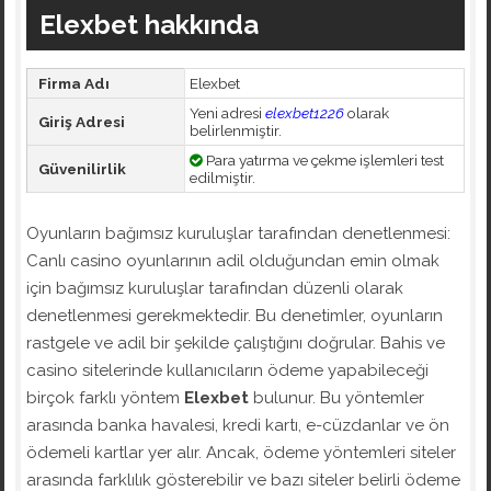
Elexbet hakkında
Firma Adı
Elexbet
Yeni adresi
elexbet1226
olarak
Giriş Adresi
belirlenmiştir.
Para yatırma ve çekme işlemleri test
Güvenilirlik
edilmiştir.
Oyunların bağımsız kuruluşlar tarafından denetlenmesi:
Canlı casino oyunlarının adil olduğundan emin olmak
için bağımsız kuruluşlar tarafından düzenli olarak
denetlenmesi gerekmektedir. Bu denetimler, oyunların
rastgele ve adil bir şekilde çalıştığını doğrular. Bahis ve
casino sitelerinde kullanıcıların ödeme yapabileceği
birçok farklı yöntem
Elexbet
bulunur. Bu yöntemler
arasında banka havalesi, kredi kartı, e-cüzdanlar ve ön
ödemeli kartlar yer alır. Ancak, ödeme yöntemleri siteler
arasında farklılık gösterebilir ve bazı siteler belirli ödeme