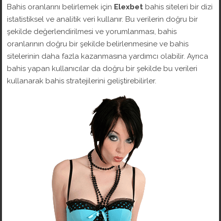
Bahis oranlarını belirlemek için
Elexbet
bahis siteleri bir dizi
istatistiksel ve analitik veri kullanır. Bu verilerin doğru bir
şekilde değerlendirilmesi ve yorumlanması, bahis
oranlarının doğru bir şekilde belirlenmesine ve bahis
sitelerinin daha fazla kazanmasına yardımcı olabilir. Ayrıca
bahis yapan kullanıcılar da doğru bir şekilde bu verileri
kullanarak bahis stratejilerini geliştirebilirler.