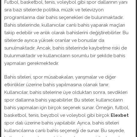
Futbol, basketbol, tenis, voleybol gibi spor dallarının yanı
sıra bazı sitelerde politika, müzik ve televizyon
programlarına dair bahis seçenekleri de bulunmaktadır.
Bahis sitelerinde, kullanıcılar canlı bahis yaparak maçları
takip edebilir ve anlık olarak bahislerini değiştirebilirler. Bu
sitelerde ayrıca yüksek oranlar ve bonuslar da
sunulmaktadır. Ancak, bahis sitelerinde kaybetme riski de
bulunmaktadır ve kullanıcıların sorumlu bir şekilde bahis
yapmaları gerekmektedir.
Bahis siteleri, spor müsabakaları, yarışmalar ve diğer
etkinlikler üzerine bahis yapılmasına olanak tanır.
Kullanıcılar, bahis sitelerine üye olduktan sonra, sevdikleri
spor dallarına bahis yapabilirler. Bu siteler, kullanıcıların
bahis yapmaları için birçok seçenek sunar. Örneğin, futbol,
basketbol, tenis, beyzbol ve voleybol gibi birçok
Elexbet
spor dalı üzerine bahis yapılabilir. Ayrıca, bahis siteleri
kullanıcılarına canlı bahis seçeneği de sunar. Bu sayede,