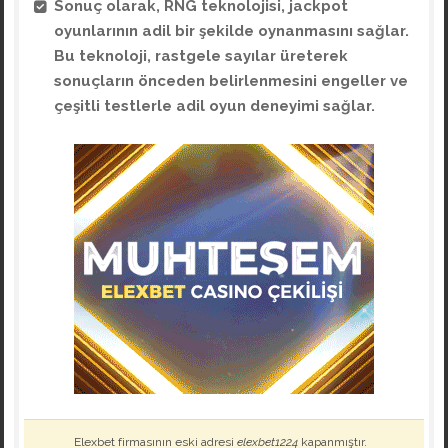
Sonuç olarak, RNG teknolojisi, jackpot
oyunlarının adil bir şekilde oynanmasını sağlar.
Bu teknoloji, rastgele sayılar üreterek
sonuçların önceden belirlenmesini engeller ve
çeşitli testlerle adil oyun deneyimi sağlar.
Elexbet firmasının eski adresi
elexbet1224
kapanmıştır.