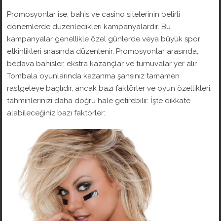
Promosyonlar ise, bahis ve casino sitelerinin belirli
dönemlerde düzenledikleri kampanyalardır. Bu
kampanyalar genellikle özel günlerde veya büyük spor
etkinlikleri sırasında düzenlenir. Promosyonlar arasında,
bedava bahisler, ekstra kazançlar ve turnuvalar yer alır.
Tombala oyunlarında kazanma şansınız tamamen
rastgeleye bağlıdır, ancak bazı faktörler ve oyun özellikleri,
tahminlerinizi daha doğru hale getirebilir. İşte dikkate
alabileceğiniz bazı faktörler: