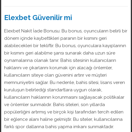
Elexbet Güvenilir mi
Elexbet Nakit İade Bonusu: Bu bonus, oyuncuların belirli bir
dönem içinde kaybettikleri paranın bir kısmını geri
alabilecekleri bir tekliftir. Bu bonus, oyunculara kayıplarının
bir kısmını geri alabilme şansı sunarak daha uzun süre
oynamalarına olanak tanır. Bahis sitesinin kullanıcıların
haklarını ve çıkarlarını korumak için alacağı önlemler,
kullanıcıların siteye olan güvenini artırır ve müşteri
memnuniyetini sağlar. Bu nedenle, bahis sitesi, lisans veren
kuruluşun belirlediği standartlara uygun olarak,
kullanıcıların haklarının korunmasını sağlayacak politikalar
ve önlemler sunmalıdır. Bahis siteleri, son yıllarda
popülerliğini artırmış ve birçok kişi tarafından tercih edilen
bir eğlence alanı haline gelmiştir. Bu siteler, kullanıcılarına
farklı spor dallarına bahis yapma imkanı sunmaktadır.