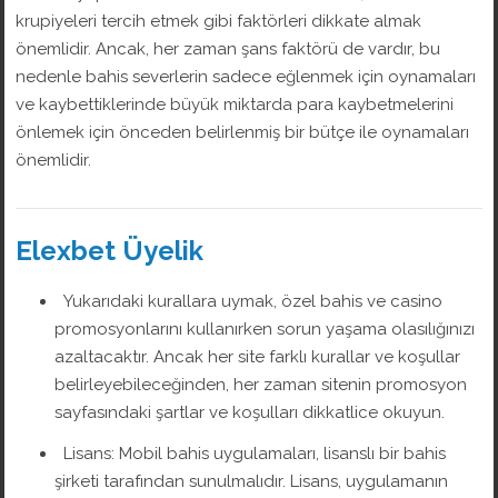
krupiyeleri tercih etmek gibi faktörleri dikkate almak
önemlidir. Ancak, her zaman şans faktörü de vardır, bu
nedenle bahis severlerin sadece eğlenmek için oynamaları
ve kaybettiklerinde büyük miktarda para kaybetmelerini
önlemek için önceden belirlenmiş bir bütçe ile oynamaları
önemlidir.
Elexbet Üyelik
Yukarıdaki kurallara uymak, özel bahis ve casino
promosyonlarını kullanırken sorun yaşama olasılığınızı
azaltacaktır. Ancak her site farklı kurallar ve koşullar
belirleyebileceğinden, her zaman sitenin promosyon
sayfasındaki şartlar ve koşulları dikkatlice okuyun.
Lisans: Mobil bahis uygulamaları, lisanslı bir bahis
şirketi tarafından sunulmalıdır. Lisans, uygulamanın