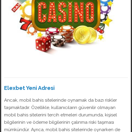
Elexbet Yeni Adresi
Ancak, mobil bahis sitelerinde oynamak da bazı riskler
taşımaktadır. Özellikle, kullanıcıların güvenilir olmayan
mobil bahis sitelerini tercih etmeleri durumunda, kişisel
bilgilerinin ve ödeme bilgilerinin çalınma riski taşıması
mümkündür. Ayrıca, mobil bahis sitelerinde oynarken de