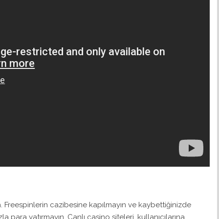
ın. Freespinlerin cazibesine kapılmayın ve kaybettiğinizde
a para yatırmayın. Canlı casino siteleri, kullanıcılarına