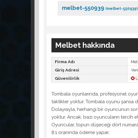
melbet-550939
(melbet-550939)
Melbet hakkında
Firma Adı
Mel
Giriş Adresi
Yen
Güvenilirlik
Ü
Tombala oyunlarında, profesyonel oyuncu
taktikler yoktur. Tombala oyunu şansa da
Dolayısıyla, herhangi bir oyuncunun sonu
yoktur. Ancak, bazı oyuncuların tercih et
Oyuncular, topun düşeceği dört numarada
8:1 oranında ödeme yapar.