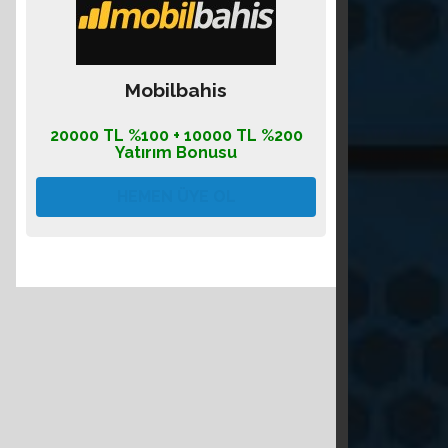
bahisal892
Bahisal Giriş
bahisal 892
bahiscasino542
Bahiscasino Giriş
bahiscasino 542
Mobilbahis
bahislion590
Bahislion Giriş
20000 TL %100 + 10000 TL %200
bahislion 590
Yatırım Bonusu
495bahisnow
Bahisnow Giriş
495 bahisnow
HEMEN ÜYE OL
bahissenin556
Bahissenin Giriş
bahissenin 556
bahsegel1203
Bahsegel Giriş
bahsegel 1203
basaribet439
Basaribet Giriş
basaribet 439
baymavi924
Baymavi Giriş
baymavi 924
belugabahis826
Belugabahis Giriş
belugabahis 826