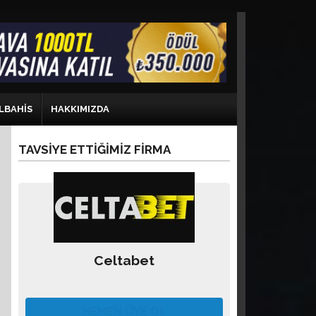
LBAHIS
HAKKIMIZDA
TAVSIYE ETTIĞIMIZ FIRMA
Celtabet
HEMEN ÜYE OL