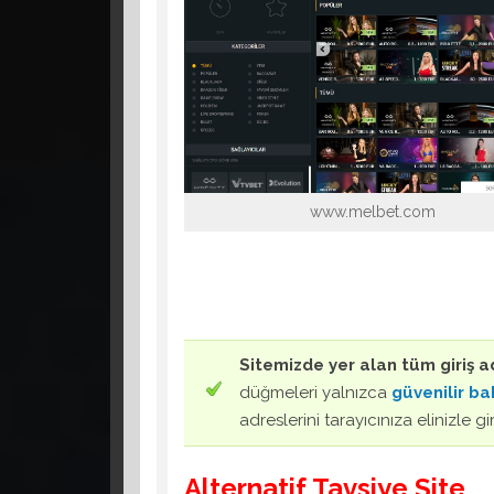
www.melbet.com
Sitemizde yer alan tüm giriş a
düğmeleri yalnızca
güvenilir ba
adreslerini tarayıcınıza elinizle gire
Alternatif Tavsiye Site