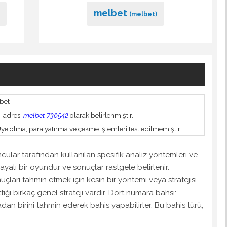
melbet
(melbet)
bet
i adresi
melbet-730542
olarak belirlenmiştir.
ye olma, para yatırma ve çekme işlemleri test edilmemiştir.
lar tarafından kullanılan spesifik analiz yöntemleri ve
yalı bir oyundur ve sonuçlar rastgele belirlenir.
çları tahmin etmek için kesin bir yöntemi veya stratejisi
tiği birkaç genel strateji vardır. Dört numara bahsi:
n birini tahmin ederek bahis yapabilirler. Bu bahis türü,