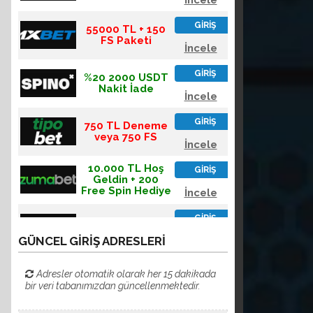
GÜNCEL GIRIŞ ADRESLERI
Adresler otomatik olarak her 15 dakikada
bir veri tabanımızdan güncellenmektedir.