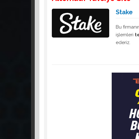
Stake
Bu firmanı
işlemleri
te
ederiz.