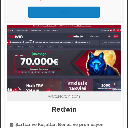
GIRIŞ
www.redwin.com
Redwin
Şartlar ve Koşullar: Bonus ve promosyon