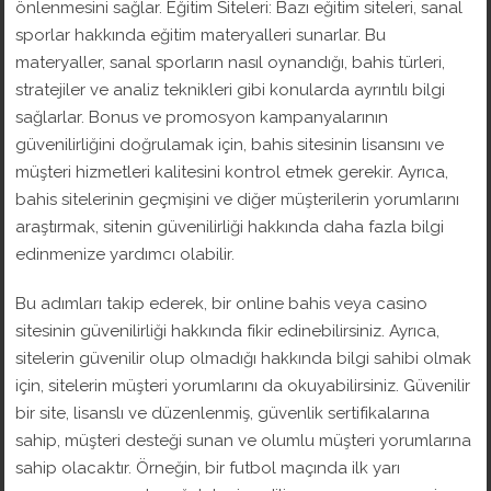
önlenmesini sağlar. Eğitim Siteleri: Bazı eğitim siteleri, sanal
sporlar hakkında eğitim materyalleri sunarlar. Bu
materyaller, sanal sporların nasıl oynandığı, bahis türleri,
stratejiler ve analiz teknikleri gibi konularda ayrıntılı bilgi
sağlarlar. Bonus ve promosyon kampanyalarının
güvenilirliğini doğrulamak için, bahis sitesinin lisansını ve
müşteri hizmetleri kalitesini kontrol etmek gerekir. Ayrıca,
bahis sitelerinin geçmişini ve diğer müşterilerin yorumlarını
araştırmak, sitenin güvenilirliği hakkında daha fazla bilgi
edinmenize yardımcı olabilir.
Bu adımları takip ederek, bir online bahis veya casino
sitesinin güvenilirliği hakkında fikir edinebilirsiniz. Ayrıca,
sitelerin güvenilir olup olmadığı hakkında bilgi sahibi olmak
için, sitelerin müşteri yorumlarını da okuyabilirsiniz. Güvenilir
bir site, lisanslı ve düzenlenmiş, güvenlik sertifikalarına
sahip, müşteri desteği sunan ve olumlu müşteri yorumlarına
sahip olacaktır. Örneğin, bir futbol maçında ilk yarı