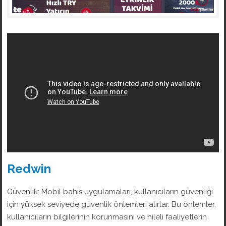
Redwin
Güvenlik: Mobil bahis uygulamaları, kullanıcıların güvenliği
için yüksek seviyede güvenlik önlemleri alırlar. Bu önlemler,
kullanıcıların bilgilerinin korunmasını ve hileli faaliyetlerin