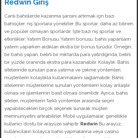
Redwin Giriş
Canlı bahislerde kazanma şansını artırmak için bazı
bahisçiler, niş sporlara yönelirler. Bu sporlar, daha az bilinen
ve popüler olmayan sporlardır. İşte bazı niş sporlar ve
etkinlikler: Yatırım Bonusu: Yatırım bonusu, bahis yapanların
yatırım yaparken aldıkları ekstra bir bonus türüdür. Örneğin,
bir bahis yapan, belirli bir miktarda para yatırdığında, belirli
bir yüzde oranında ekstra para kazanabilir. Kolaylık: Bahis
sitelerinde sunulan para yatırma ve çekme yöntemleri,
müşterilerin kolaylıkla kullanmalarını sağlamalıdır. Bahis
sitelerinin müşterilerine sunulan yöntemlerin kolay anlaşılır
olması ve işlemlerinin basit olması önemlidir. Ayrıca, bahis
siteleri, müşterilerin farklı yöntemler arasında seçim
yapabilecekleri birçok seçenek sunarak müşteri
memnuniyetini artırabilirler. Mobil uygulamalar, genellikle
kullanıcı dostu bir arayüze sahiptir.
Redwin
Bu arayüz,
kullanıcıların kolayca bahis yapmalarına veya casino