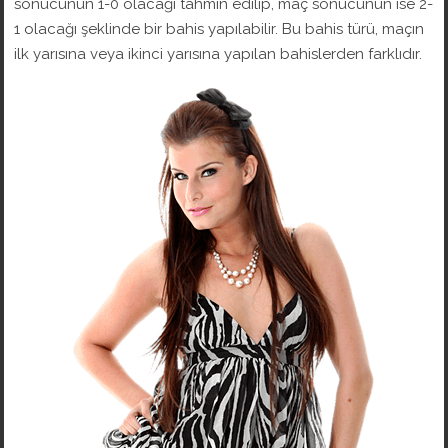
sonucunun 1-0 olacağı tahmin edilip, maç sonucunun ise 2-
1 olacağı şeklinde bir bahis yapılabilir. Bu bahis türü, maçın
ilk yarısına veya ikinci yarısına yapılan bahislerden farklıdır.