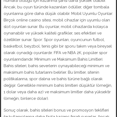
numara olduğu için kazanma şansı daha yüksek olabilir.
Ancak, bu oyun türünde kazanılan ödüller, diğer tombala
oyunlarına göre daha düşük olabilir. Mobil Uyumlu Oyunlar:
Birçok online casino sitesi, mobil cihazlar için uyumlu olan
slot oyunları sunar. Bu oyunlar, mobil cihazlarda kolayca
oynanabilir ve yüksek kaliteli grafikler, ses efektleri ve
özellikler sunar. Spor: Spor oyunları, oyuncunun futbol,
basketbol, beyzbol, tenis gibi bir sporu takım veya bireysel
olarak oynadığı oyunlardır. FIFA ve NBA 2K, popüler spor
oyunlarındandır. Minimum ve Maksimum Bahis Limitleri:
Bahis siteleri, bahis severlerin oynayabileceği minimum ve
maksimum bahis tutarlarını belirler. Bu limitler, sitenin
politikalarına, spor dalına ve bahis türüne bağlı olarak
değişir. Genellikle minimum bahis limitleri düşüktür (örneğin,
1 dolar veya daha az) ve maksimum limitler daha yüksektir
(örneğin, binlerce dolar).
Sonuç olarak, bahis siteleri bonus ve promosyon teklifleri
ile kullanıcılarına daha fazla kazanç fırsatı sunarlar. Ancak,