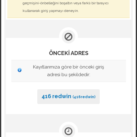
geçmişini-önbelleğini boşaltın veya farklı bir tarayıcı
kullanarak giriş yapmayı deneyin.
ÖNCEKI ADRES
Kayıtlarımıza göre bir önceki giriş
adresi bu şekildedir:
416 redwin
(416redwin)