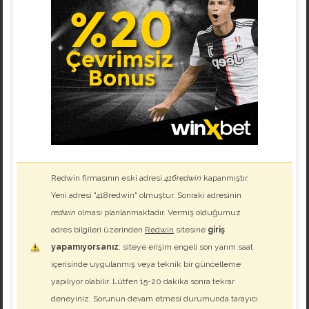
Redwin firmasının eski adresi
416redwin
kapanmıştır.
Yeni adresi "418redwin" olmuştur. Sonraki adresinin
redwin
olması planlanmaktadır. Vermiş olduğumuz
adres bilgileri üzerinden
Redwin
sitesine
giriş
yapamıyorsanız
; siteye erişim engeli son yarım saat
içerisinde uygulanmış veya teknik bir güncelleme
yapılıyor olabilir. Lütfen 15-20 dakika sonra tekrar
deneyiniz. Sorunun devam etmesi durumunda tarayıcı