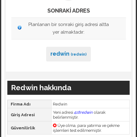
SONRAKI ADRES
Planlanan bir sonraki giriş adresi altta
yer almaktadır:
redwin
(redwin)
Redwin hakkında
Firma Adı
Redwin
Yeni adresi
418redwin
olarak
Giriş Adresi
belirlenmiştir.
Üye olma, para yatırma ve çekme
Güvenilirlik
işlemleri test edilmemiştir.