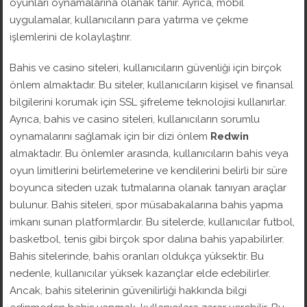
oyunları oynamalarına olanak tanır. Ayrıca, mobil
uygulamalar, kullanıcıların para yatırma ve çekme
işlemlerini de kolaylaştırır.
Bahis ve casino siteleri, kullanıcıların güvenliği için birçok
önlem almaktadır. Bu siteler, kullanıcıların kişisel ve finansal
bilgilerini korumak için SSL şifreleme teknolojisi kullanırlar.
Ayrıca, bahis ve casino siteleri, kullanıcıların sorumlu
oynamalarını sağlamak için bir dizi önlem
Redwin
almaktadır. Bu önlemler arasında, kullanıcıların bahis veya
oyun limitlerini belirlemelerine ve kendilerini belirli bir süre
boyunca siteden uzak tutmalarına olanak tanıyan araçlar
bulunur. Bahis siteleri, spor müsabakalarına bahis yapma
imkanı sunan platformlardır. Bu sitelerde, kullanıcılar futbol,
basketbol, tenis gibi birçok spor dalına bahis yapabilirler.
Bahis sitelerinde, bahis oranları oldukça yüksektir. Bu
nedenle, kullanıcılar yüksek kazançlar elde edebilirler.
Ancak, bahis sitelerinin güvenilirliği hakkında bilgi