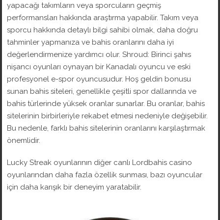
yapacağı takımların veya sporcuların geçmiş
performansları hakkında araştırma yapabilir. Takım veya
sporcu hakkında detaylı bilgi sahibi olmak, daha doğru
tahminler yapmanıza ve bahis oranlarını daha iyi
değerlendirmenize yardımcı olur. Shroud: Birinci şahıs
nişancı oyunları oynayan bir Kanadalı oyuncu ve eski
profesyonel e-spor oyuncusudur. Hoş geldin bonusu
sunan bahis siteleri, genellikle çeşitli spor dallarında ve
bahis türlerinde yüksek oranlar sunarlar. Bu oranlar, bahis
sitelerinin birbirleriyle rekabet etmesi nedeniyle değişebilir.
Bu nedenle, farklı bahis sitelerinin oranlarını karşılaştırmak
önemlidir.
Lucky Streak oyunlarının diğer canlı Lordbahis casino
oyunlarından daha fazla özellik sunması, bazı oyuncular
için daha karışık bir deneyim yaratabilir.