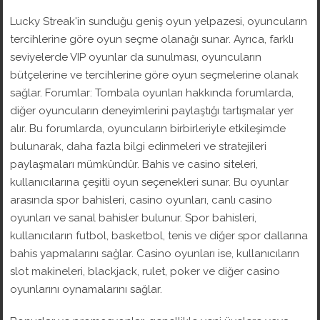
Lucky Streak'in sunduğu geniş oyun yelpazesi, oyuncuların
tercihlerine göre oyun seçme olanağı sunar. Ayrıca, farklı
seviyelerde VIP oyunlar da sunulması, oyuncuların
bütçelerine ve tercihlerine göre oyun seçmelerine olanak
sağlar. Forumlar: Tombala oyunları hakkında forumlarda,
diğer oyuncuların deneyimlerini paylaştığı tartışmalar yer
alır. Bu forumlarda, oyuncuların birbirleriyle etkileşimde
bulunarak, daha fazla bilgi edinmeleri ve stratejileri
paylaşmaları mümkündür. Bahis ve casino siteleri,
kullanıcılarına çeşitli oyun seçenekleri sunar. Bu oyunlar
arasında spor bahisleri, casino oyunları, canlı casino
oyunları ve sanal bahisler bulunur. Spor bahisleri,
kullanıcıların futbol, basketbol, tenis ve diğer spor dallarına
bahis yapmalarını sağlar. Casino oyunları ise, kullanıcıların
slot makineleri, blackjack, rulet, poker ve diğer casino
oyunlarını oynamalarını sağlar.