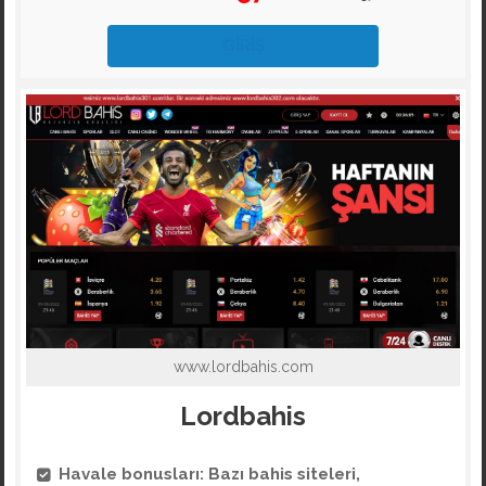
GIRIŞ
www.lordbahis.com
Lordbahis
Havale bonusları: Bazı bahis siteleri,