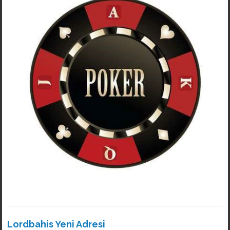
Lordbahis Yeni Adresi