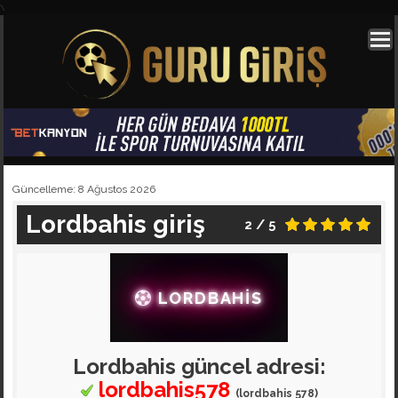
\
Güncelleme: 8 Ağustos 2026
Lordbahis giriş
2
/ 5
LORDBAHIS
Lordbahis güncel adresi:
lordbahis578
(
lordbahis 578
)