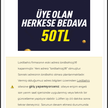
Lordbahis firmasının eski adresi
lordbahis576
kapanmıştır. Yeni adresi "lordbahis578" olmuştur.
Sonraki adresinin
lordbahis
olması planlanmaktadır.
Vermiş olduğumuz adres bilgileri üzerinden
Lordbahis
sitesine
giriş yapamıyorsanız
; siteye erişim engeli
son yarım saat içerisinde uygulanmış veya teknik bir
güncelleme yapılıyor olabilir. Lütfen 15-20 dakika sonra
tekrar deneyiniz. Sorunun devam etmesi durumunda