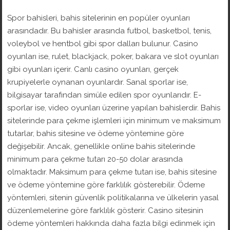
Spor bahisleri, bahis sitelerinin en popüler oyunları
arasındadır. Bu bahisler arasında futbol, basketbol, tenis,
voleybol ve hentbol gibi spor dalları bulunur. Casino
oyunları ise, rulet, blackjack, poker, bakara ve slot oyunları
gibi oyunları içerir. Canlı casino oyunları, gerçek
krupiyelerle oynanan oyunlardır. Sanal sporlar ise,
bilgisayar tarafından simüle edilen spor oyunlarıdır. E-
sporlar ise, video oyunları üzerine yapılan bahislerdir. Bahis
sitelerinde para çekme işlemleri için minimum ve maksimum
tutarlar, bahis sitesine ve ödeme yöntemine göre
değişebilir. Ancak, genellikle online bahis sitelerinde
minimum para çekme tutarı 20-50 dolar arasında
olmaktadır. Maksimum para çekme tutarı ise, bahis sitesine
ve ödeme yöntemine göre farklılık gösterebilir. Ödeme
yöntemleri, sitenin güvenlik politikalarına ve ülkelerin yasal
düzenlemelerine göre farklılık gösterir. Casino sitesinin
ödeme yöntemleri hakkında daha fazla bilgi edinmek için