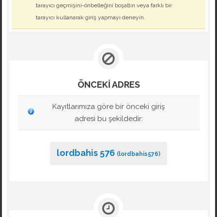
tarayıcı geçmişini-önbelleğini boşaltın veya farklı bir
tarayıcı kullanarak giriş yapmayı deneyin.
ÖNCEKI ADRES
Kayıtlarımıza göre bir önceki giriş
adresi bu şekildedir:
lordbahis 576
(lordbahis576)