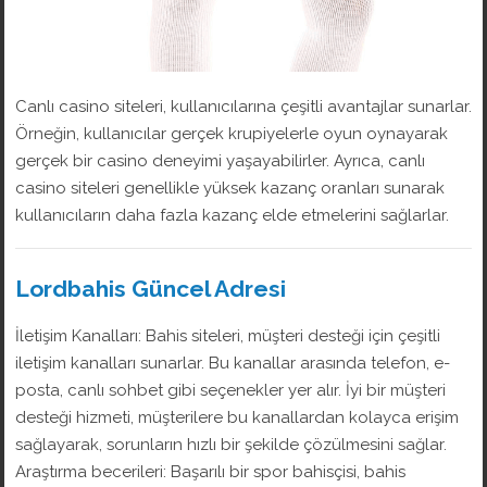
Canlı casino siteleri, kullanıcılarına çeşitli avantajlar sunarlar.
Örneğin, kullanıcılar gerçek krupiyelerle oyun oynayarak
gerçek bir casino deneyimi yaşayabilirler. Ayrıca, canlı
casino siteleri genellikle yüksek kazanç oranları sunarak
kullanıcıların daha fazla kazanç elde etmelerini sağlarlar.
Lordbahis Güncel Adresi
İletişim Kanalları: Bahis siteleri, müşteri desteği için çeşitli
iletişim kanalları sunarlar. Bu kanallar arasında telefon, e-
posta, canlı sohbet gibi seçenekler yer alır. İyi bir müşteri
desteği hizmeti, müşterilere bu kanallardan kolayca erişim
sağlayarak, sorunların hızlı bir şekilde çözülmesini sağlar.
Araştırma becerileri: Başarılı bir spor bahisçisi, bahis