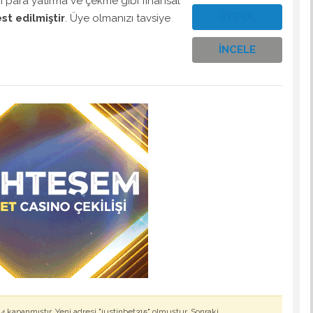
n para yatırma ve çekme gibi finansal
ÜYE OL
st edilmiştir
. Üye olmanızı tavsiye
İNCELE
14
kapanmıştır. Yeni adresi "justinbet315" olmuştur. Sonraki