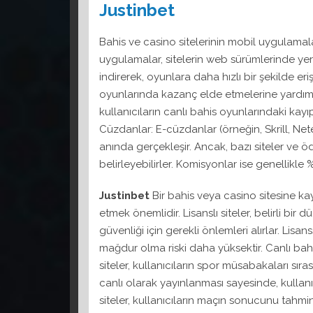
Justinbet
Bahis ve casino sitelerinin mobil uygulamalar
uygulamalar, sitelerin web sürümlerinde yer 
indirerek, oyunlara daha hızlı bir şekilde eriş
oyunlarında kazanç elde etmelerine yardımcı
kullanıcıların canlı bahis oyunlarındaki kayıpl
Cüzdanlar: E-cüzdanlar (örneğin, Skrill, Nete
anında gerçekleşir. Ancak, bazı siteler ve ö
belirleyebilirler. Komisyonlar ise genellikle 
Justinbet
Bir bahis veya casino sitesine ka
etmek önemlidir. Lisanslı siteler, belirli bir
güvenliği için gerekli önlemleri alırlar. Lisan
mağdur olma riski daha yüksektir. Canlı bahis
siteler, kullanıcıların spor müsabakaları sıra
canlı olarak yayınlanması sayesinde, kullan
siteler, kullanıcıların maçın sonucunu tahmin