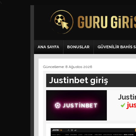
\
ANA SAYFA
BONUSLAR
GÜVENILIR BAHIS S
Güncelleme: 8 Ağustos 2026
Justinbet giriş
Justi
ju
JUSTINBET