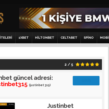
ITELERI
1XBET
HILTONBET
CELTABET
SPINO
MOBI
2
/ 5
nbet güncel adresi:
GIRIŞ
stinbet315
(
justinbet 315
)
Justinbet