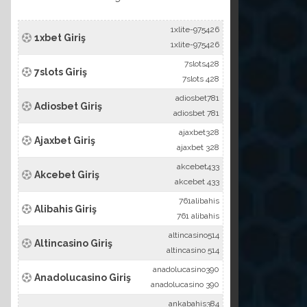
1xlite-975426
1xbet Giriş
1xlite-975426
7slots428
7slots Giriş
7slots 428
adiosbet781
Adiosbet Giriş
adiosbet 781
ajaxbet328
Ajaxbet Giriş
ajaxbet 328
akcebet433
Akcebet Giriş
akcebet 433
761alibahis
Alibahis Giriş
761 alibahis
altincasino514
Altincasino Giriş
altincasino 514
anadolucasino390
Anadolucasino Giriş
anadolucasino 390
ankabahis384