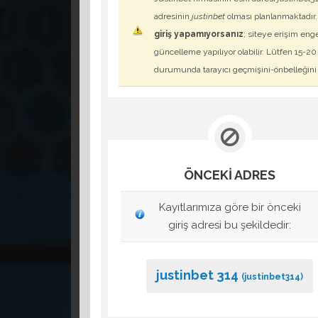
adresinin
justinbet
olması planlanmaktadır
giriş yapamıyorsanız
; siteye erişim eng
güncelleme yapılıyor olabilir. Lütfen 15-
durumunda tarayıcı geçmişini-önbelleğini bo
ÖNCEKI ADRES
Kayıtlarımıza göre bir önceki
giriş adresi bu şekildedir:
justinbet 314
(justinbet314)