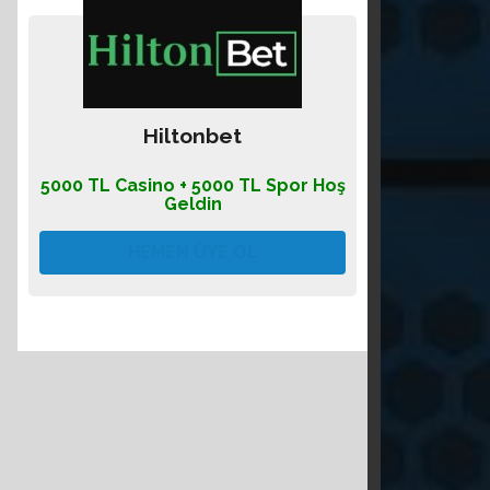
Bahigo Giriş
bahigo 1030
bahisal892
Bahisal Giriş
bahisal 892
bahiscasino542
Bahiscasino Giriş
bahiscasino 542
Hiltonbet
bahislion590
Bahislion Giriş
5000 TL Casino + 5000 TL Spor Hoş
bahislion 590
Geldin
495bahisnow
Bahisnow Giriş
495 bahisnow
HEMEN ÜYE OL
bahissenin556
Bahissenin Giriş
bahissenin 556
bahsegel1203
Bahsegel Giriş
bahsegel 1203
basaribet439
Basaribet Giriş
basaribet 439
baymavi924
Baymavi Giriş
baymavi 924
belugabahis826