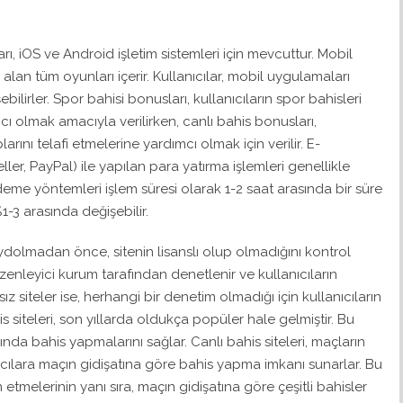
ı, iOS ve Android işletim sistemleri için mevcuttur. Mobil
alan tüm oyunları içerir. Kullanıcılar, mobil uygulamaları
ebilirler. Spor bahisi bonusları, kullanıcıların spor bahisleri
 olmak amacıyla verilirken, canlı bahis bonusları,
arını telafi etmelerine yardımcı olmak için verilir. E-
ller, PayPal) ile yapılan para yatırma işlemleri genellikle
deme yöntemleri işlem süresi olarak 1-2 saat arasında bir süre
%1-3 arasında değişebilir.
ydolmadan önce, sitenin lisanslı olup olmadığını kontrol
 düzenleyici kurum tarafından denetlenir ve kullanıcıların
ssız siteler ise, herhangi bir denetim olmadığı için kullanıcıların
 siteleri, son yıllarda oldukça popüler hale gelmiştir. Bu
sında bahis yapmalarını sağlar. Canlı bahis siteleri, maçların
ıcılara maçın gidişatına göre bahis yapma imkanı sunarlar. Bu
 etmelerinin yanı sıra, maçın gidişatına göre çeşitli bahisler