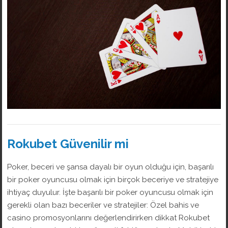
Rokubet Güvenilir mi
Poker, beceri ve şansa dayalı bir oyun olduğu için, başarılı
bir poker oyuncusu olmak için birçok beceriye ve stratejiye
ihtiyaç duyulur. İşte başarılı bir poker oyuncusu olmak için
gerekli olan bazı beceriler ve stratejiler: Özel bahis ve
casino promosyonlarını değerlendirirken dikkat Rokubet