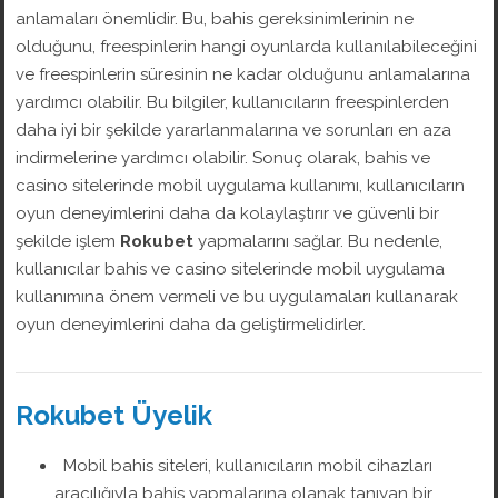
anlamaları önemlidir. Bu, bahis gereksinimlerinin ne
olduğunu, freespinlerin hangi oyunlarda kullanılabileceğini
ve freespinlerin süresinin ne kadar olduğunu anlamalarına
yardımcı olabilir. Bu bilgiler, kullanıcıların freespinlerden
daha iyi bir şekilde yararlanmalarına ve sorunları en aza
indirmelerine yardımcı olabilir. Sonuç olarak, bahis ve
casino sitelerinde mobil uygulama kullanımı, kullanıcıların
oyun deneyimlerini daha da kolaylaştırır ve güvenli bir
şekilde işlem
Rokubet
yapmalarını sağlar. Bu nedenle,
kullanıcılar bahis ve casino sitelerinde mobil uygulama
kullanımına önem vermeli ve bu uygulamaları kullanarak
oyun deneyimlerini daha da geliştirmelidirler.
Rokubet Üyelik
Mobil bahis siteleri, kullanıcıların mobil cihazları
aracılığıyla bahis yapmalarına olanak tanıyan bir