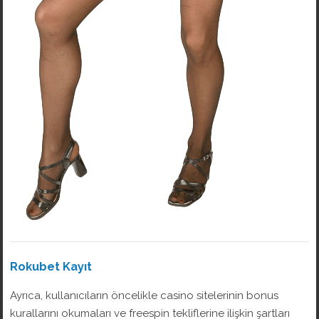
Rokubet Kayıt
Ayrıca, kullanıcıların öncelikle casino sitelerinin bonus
kurallarını okumaları ve freespin tekliflerine ilişkin şartları