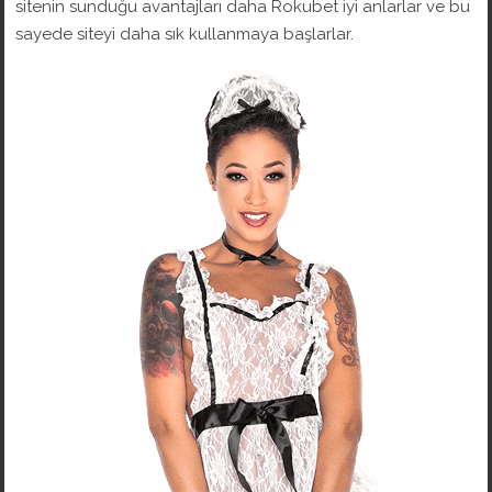
sitenin sunduğu avantajları daha Rokubet iyi anlarlar ve bu
sayede siteyi daha sık kullanmaya başlarlar.