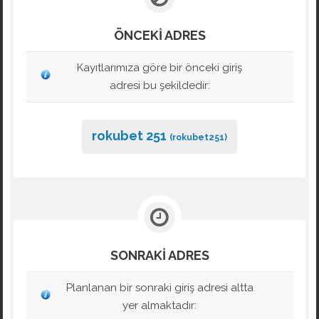
ÖNCEKI ADRES
Kayıtlarımıza göre bir önceki giriş
adresi bu şekildedir:
rokubet 251
(rokubet251)
SONRAKI ADRES
Planlanan bir sonraki giriş adresi altta
yer almaktadır: