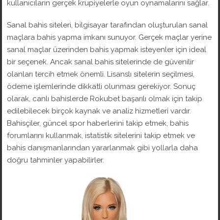
kullanıcıların gerçek krupiyelerle oyun oynamalarını sağlar.
Sanal bahis siteleri, bilgisayar tarafından oluşturulan sanal
maçlara bahis yapma imkanı sunuyor. Gerçek maçlar yerine
sanal maçlar üzerinden bahis yapmak isteyenler için ideal
bir seçenek. Ancak sanal bahis sitelerinde de güvenilir
olanları tercih etmek önemli. Lisanslı sitelerin seçilmesi,
ödeme işlemlerinde dikkatli olunması gerekiyor. Sonuç
olarak, canlı bahislerde Rokubet başarılı olmak için takip
edilebilecek birçok kaynak ve analiz hizmetleri vardır.
Bahisçiler, güncel spor haberlerini takip etmek, bahis
forumlarını kullanmak, istatistik sitelerini takip etmek ve
bahis danışmanlarından yararlanmak gibi yollarla daha
doğru tahminler yapabilirler.