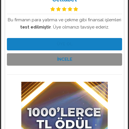
Bu firmanın para yatırma ve çekme gibi finansal işlemleri
test edilmiştir
. Üye olmanızı tavsiye ederiz.
ÜYE OL
İNCELE