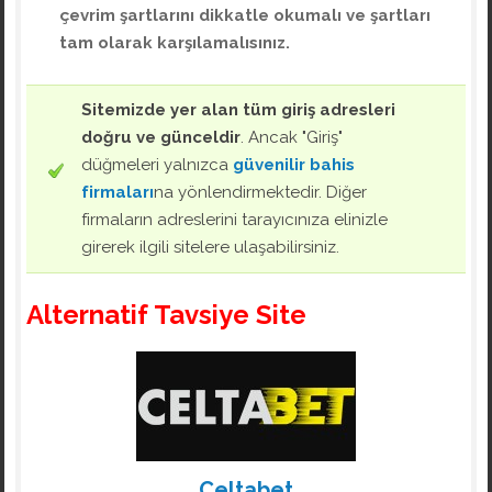
çevrim şartlarını dikkatle okumalı ve şartları
tam olarak karşılamalısınız.
Sitemizde yer alan tüm giriş adresleri
doğru ve günceldir
. Ancak "Giriş"
düğmeleri yalnızca
güvenilir bahis
firmaları
na yönlendirmektedir. Diğer
firmaların adreslerini tarayıcınıza elinizle
girerek ilgili sitelere ulaşabilirsiniz.
Alternatif Tavsiye Site
Celtabet