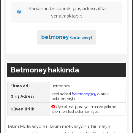
Planlanan bir sonraki giriş adresi altta
yer almaktadır:
betmoney
(betmoney)
Betmoney hakkında
Firma Adı
Betmoney
Yeni adresi
betmoney329
olarak
Giriş Adresi
belirlenmiştir.
Üye olma, para yatırma ve çekme
Güvenilirlik
işlemleri test edilmemiştir.
Takım Motivasyonu: Takım motivasyonu, bir maçın