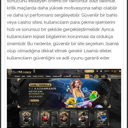
sonucunu etkileyen önemli bir faktördür. Bazı takımlar,
kritik maçlarda daha yüksek motivasyona sahip olabilir
ve daha iyi performans sergileyebilir. Güvenilir bir bahis
veya casino sitesi, kullanıcıların para çekme işlemlerini
hızlı ve sorunsuz bir şekilde gerçekleştirmelidir. Ayrıca,
kullanıcıların kişisel bilgilerinin korunması da oldukça
önemlidir. Bu nedenle, güvenilir bir site seçerken, lisanslı
olup olmadığına dikkat etmek gerekir. Lisanslı siteler,
kullanıcıların güvenliğini ve adil oyunu garanti eder.