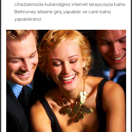
cihazlarınızda kullandığınız internet tarayıcısıyla bahis
Betmoney sitesine giriş yapabilir ve canlı bahis
yapabilirsiniz.