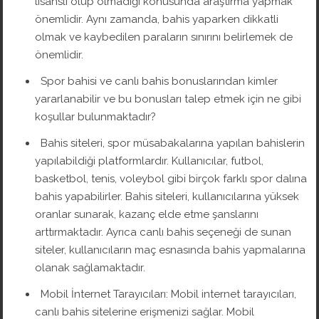
lisanslı olup olmadığı konusunda araştırma yapmak
önemlidir. Aynı zamanda, bahis yaparken dikkatli
olmak ve kaybedilen paraların sınırını belirlemek de
önemlidir.
Spor bahisi ve canlı bahis bonuslarından kimler
yararlanabilir ve bu bonusları talep etmek için ne gibi
koşullar bulunmaktadır?
Bahis siteleri, spor müsabakalarına yapılan bahislerin
yapılabildiği platformlardır. Kullanıcılar, futbol,
basketbol, tenis, voleybol gibi birçok farklı spor dalına
bahis yapabilirler. Bahis siteleri, kullanıcılarına yüksek
oranlar sunarak, kazanç elde etme şanslarını
arttırmaktadır. Ayrıca canlı bahis seçeneği de sunan
siteler, kullanıcıların maç esnasında bahis yapmalarına
olanak sağlamaktadır.
Mobil İnternet Tarayıcıları: Mobil internet tarayıcıları,
canlı bahis sitelerine erişmenizi sağlar. Mobil