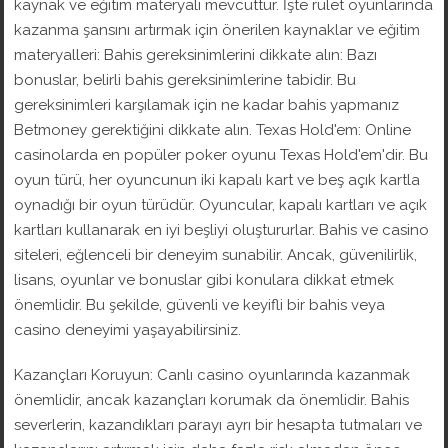
kaynak ve eğitim materyali mevcuttur. İşte rulet oyunlarında
kazanma şansını artırmak için önerilen kaynaklar ve eğitim
materyalleri: Bahis gereksinimlerini dikkate alın: Bazı
bonuslar, belirli bahis gereksinimlerine tabidir. Bu
gereksinimleri karşılamak için ne kadar bahis yapmanız
Betmoney gerektiğini dikkate alın. Texas Hold'em: Online
casinolarda en popüler poker oyunu Texas Hold'em'dir. Bu
oyun türü, her oyuncunun iki kapalı kart ve beş açık kartla
oynadığı bir oyun türüdür. Oyuncular, kapalı kartları ve açık
kartları kullanarak en iyi beşliyi oluştururlar. Bahis ve casino
siteleri, eğlenceli bir deneyim sunabilir. Ancak, güvenilirlik,
lisans, oyunlar ve bonuslar gibi konulara dikkat etmek
önemlidir. Bu şekilde, güvenli ve keyifli bir bahis veya
casino deneyimi yaşayabilirsiniz.
Kazançları Koruyun: Canlı casino oyunlarında kazanmak
önemlidir, ancak kazançları korumak da önemlidir. Bahis
severlerin, kazandıkları parayı ayrı bir hesapta tutmaları ve