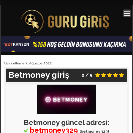
\
Güncelleme: 6 Ağustos 2026
Betmoney giriş
2
/ 5
BETMONEY
Betmoney güncel adresi:
betmoney329
(
betmoney 329
)