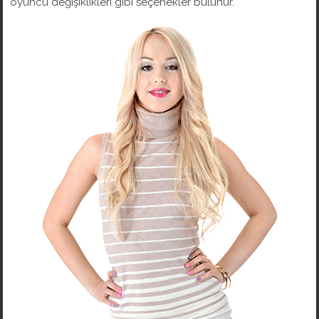
oyuncu değişiklikleri gibi seçenekler bulunur.