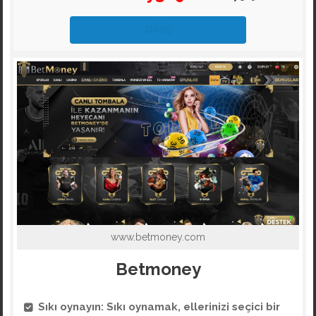
GIRIŞ
www.betmoney.com
Betmoney
Sıkı oynayın: Sıkı oynamak, ellerinizi seçici bir