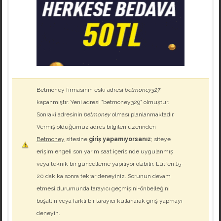
Betmoney firmasının eski adresi
betmoney327
kapanmıştır. Yeni adresi "betmoney329" olmuştur.
Sonraki adresinin
betmoney
olması planlanmaktadır.
Vermiş olduğumuz adres bilgileri üzerinden
Betmoney
sitesine
giriş yapamıyorsanız
; siteye
erişim engeli son yarım saat içerisinde uygulanmış
veya teknik bir güncelleme yapılıyor olabilir. Lütfen 15-
20 dakika sonra tekrar deneyiniz. Sorunun devam
etmesi durumunda tarayıcı geçmişini-önbelleğini
boşaltın veya farklı bir tarayıcı kullanarak giriş yapmayı
deneyin.