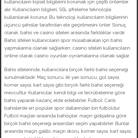
kullanıcıların kişisel bilgilerini korumak için çeşitli önlemler
alır. Kullanıcıların bilgileri, SSL şifreleme teknolojisi
kullanılarak korunur. Bu teknoloji, kullanıcıların bilgilerinin
üçüncü şahıslar tarafından ele geçirilmesini önler. Sonuç
olarak, bahis ve casino siteleri arasında farklılıklar vardır.
Bahis siteleri kullanıcıların spor müsabakaları için bahis
yapmalarına olanak sağlarken, casino siteleri kullanıcıların
online olarak casino oyunları oynamalarına olanak sağlar.
Bahis sitelerinde, kullanıcılara birçok farklı bahis seçeneği
sunulmaktadır. Maç sonucu, ilk yarı sonucu, gol sayısı,
korner sayısı, kart sayısı gibi birçok farklı bahis seçeneği
mevcuttur. Kullanıcılar, kendi bilgi ve tecrübelerine göre
bahis yaparak kazanç elde edebilirler. Futbol: Canlı
bahislerde en popüler spor dallarından biri futboldur.
Futbol maçları sırasında bahisçiler, maçın gidişatına göre
birçok bahis seçeneği arasından seçim yapabilirler. Bunlar
arasında maçın galibi, maçın skoru, korner sayısı, kart sayısı,