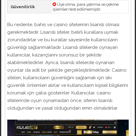
Üye olma, para yatırma ve çekme
Güvenilirlik
işlemleri test edilmemiştir.
Bu nedenle, bahis ve casino sitelerinin lisanslı olması
gerekmektedir. Lisanslı siteler, belirli kurallara uymak
zorundadırlar ve bu kurallar sayesinde kullanıcıların
güvenliği sağlanmaktadır. Lisanslı sitelerde oynayan
kullanıcılar, kazançlarını sorunsuz bir şekilde
alabilmektedirler. Ayrıca, lisanslı sitelerde oynanan
oyunlar da adil bir şekilde gerçekleştirilmektedir. Casino
siteleri, kullanıcıların güvenliğini sağlamak için sıkı
güvenlik önlemleri alırlar ve kullanıcıların kişisel bilgilerini
korumak için çaba gösterirler. Kullanıcılar, casino
sitelerinde oyun oynamadan önce, sitenin lisanslı
olduğundan ve yasal olduğundan emin olmalıdırlar.