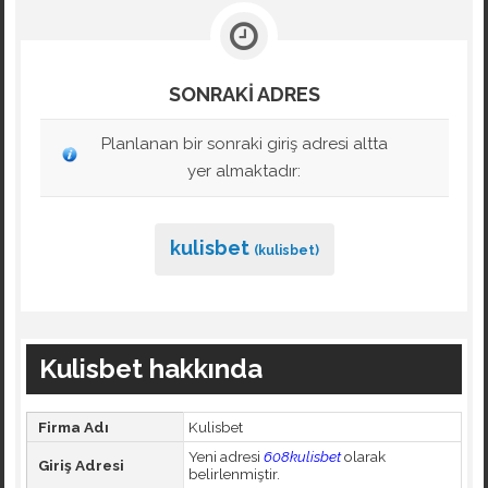
SONRAKI ADRES
Planlanan bir sonraki giriş adresi altta
yer almaktadır:
kulisbet
(kulisbet)
Kulisbet hakkında
Firma Adı
Kulisbet
Yeni adresi
608kulisbet
olarak
Giriş Adresi
belirlenmiştir.