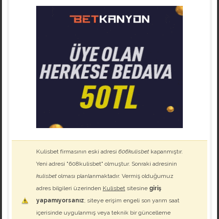
Kulisbet firmasının eski adresi
606kulisbet
kapanmıştır.
Yeni adresi "608kulisbet" olmuştur. Sonraki adresinin
kulisbet
olması planlanmaktadır. Vermiş olduğumuz
adres bilgileri üzerinden
Kulisbet
sitesine
giriş
yapamıyorsanız
; siteye erişim engeli son yarım saat
içerisinde uygulanmış veya teknik bir güncelleme