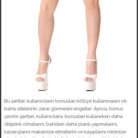
Bu şartlar, kullanıcıların bonusları kötüye kullanmasını ve
bahis sitelerinin zarar görmesini engeller. Ayrıca, bonus
çevrim şartları, kullanıcılara, bonusları kullanırken daha
disiplinli olmalarını, bahisleri daha planlı yapmalarını,
kazançlarını maksimize etmelerini ve kayıplarını minimize