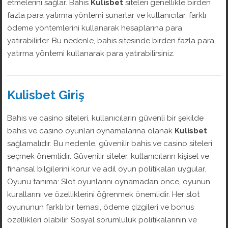
etmelerini sağlar. Bahis
Kulisbet
siteleri genellikle birden
fazla para yatırma yöntemi sunarlar ve kullanıcılar, farklı
ödeme yöntemlerini kullanarak hesaplarına para
yatırabilirler. Bu nedenle, bahis sitesinde birden fazla para
yatırma yöntemi kullanarak para yatırabilirsiniz.
Kulisbet Giriş
Bahis ve casino siteleri, kullanıcıların güvenli bir şekilde
bahis ve casino oyunları oynamalarına olanak
Kulisbet
sağlamalıdır. Bu nedenle, güvenilir bahis ve casino siteleri
seçmek önemlidir. Güvenilir siteler, kullanıcıların kişisel ve
finansal bilgilerini korur ve adil oyun politikaları uygular.
Oyunu tanıma: Slot oyunlarını oynamadan önce, oyunun
kurallarını ve özelliklerini öğrenmek önemlidir. Her slot
oyununun farklı bir teması, ödeme çizgileri ve bonus
özellikleri olabilir. Sosyal sorumluluk politikalarının ve