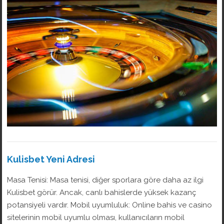
Kulisbet Yeni Adresi
Masa Tenisi: Masa tenisi, diğer sporlara göre daha az ilgi
Kulisbet görür. Ancak, canlı bahislerde yüksek kazanç
potansiyeli vardır. Mobil uyumluluk: Online bahis ve casino
sitelerinin mobil uyumlu olması, kullanıcıların mobil