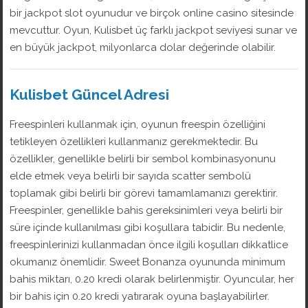
bir jackpot slot oyunudur ve birçok online casino sitesinde
mevcuttur. Oyun, Kulisbet üç farklı jackpot seviyesi sunar ve
en büyük jackpot, milyonlarca dolar değerinde olabilir.
Kulisbet Güncel Adresi
Freespinleri kullanmak için, oyunun freespin özelliğini
tetikleyen özellikleri kullanmanız gerekmektedir. Bu
özellikler, genellikle belirli bir sembol kombinasyonunu
elde etmek veya belirli bir sayıda scatter sembolü
toplamak gibi belirli bir görevi tamamlamanızı gerektirir.
Freespinler, genellikle bahis gereksinimleri veya belirli bir
süre içinde kullanılması gibi koşullara tabidir. Bu nedenle,
freespinlerinizi kullanmadan önce ilgili koşulları dikkatlice
okumanız önemlidir. Sweet Bonanza oyununda minimum
bahis miktarı, 0.20 kredi olarak belirlenmiştir. Oyuncular, her
bir bahis için 0.20 kredi yatırarak oyuna başlayabilirler.