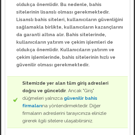
oldukça önemlidir. Bu nedenle, bahis
sitelerinin lisanslı olması gerekmektedir.
Lisanslı bahis siteleri, kullanıcıların güvenliğini
sağlamakla birlikte, kullanıcıların kazançlarını
da garanti altına alır. Bahis sitelerinde,
kullanıcıların yatırım ve çekim işlemleri de
oldukça önemlidir. Kullanıcıların yatırım ve
çekim işlemlerinde, bahis sitelerinin hızlı ve
güvenilir olması gerekmektedir.
Sitemizde yer alan tüm giriş adresleri
doğru ve günceldir
. Ancak "Giriş"
düğmeleri yalnızca
güvenilir bahis
firmaları
na yönlendirmektedir. Diğer
firmaların adreslerini tarayıcınıza elinizle
girerek ilgili sitelere ulaşabilirsiniz.