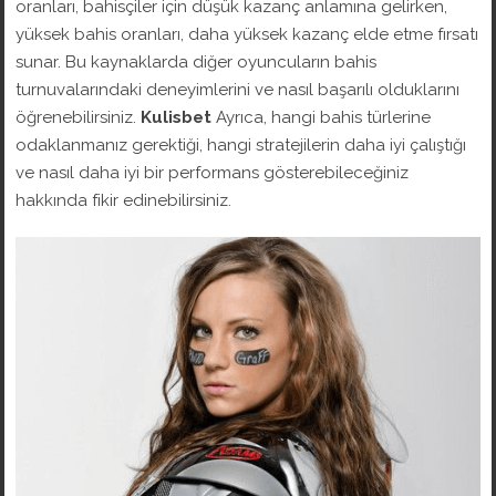
oranları, bahisçiler için düşük kazanç anlamına gelirken,
yüksek bahis oranları, daha yüksek kazanç elde etme fırsatı
sunar. Bu kaynaklarda diğer oyuncuların bahis
turnuvalarındaki deneyimlerini ve nasıl başarılı olduklarını
öğrenebilirsiniz.
Kulisbet
Ayrıca, hangi bahis türlerine
odaklanmanız gerektiği, hangi stratejilerin daha iyi çalıştığı
ve nasıl daha iyi bir performans gösterebileceğiniz
hakkında fikir edinebilirsiniz.