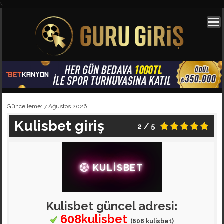
\
Güncelleme: 7 Ağustos 2026
Kulisbet giriş
2
/ 5
KULISBET
Kulisbet güncel adresi:
608kulisbet
(
608 kulisbet
)