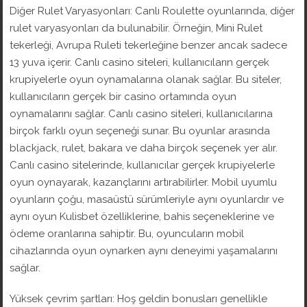
Diğer Rulet Varyasyonları: Canlı Roulette oyunlarında, diğer
rulet varyasyonları da bulunabilir. Örneğin, Mini Rulet
tekerleği, Avrupa Ruleti tekerleğine benzer ancak sadece
13 yuva içerir. Canlı casino siteleri, kullanıcıların gerçek
krupiyelerle oyun oynamalarına olanak sağlar. Bu siteler,
kullanıcıların gerçek bir casino ortamında oyun
oynamalarını sağlar. Canlı casino siteleri, kullanıcılarına
birçok farklı oyun seçeneği sunar. Bu oyunlar arasında
blackjack, rulet, bakara ve daha birçok seçenek yer alır.
Canlı casino sitelerinde, kullanıcılar gerçek krupiyelerle
oyun oynayarak, kazançlarını artırabilirler. Mobil uyumlu
oyunların çoğu, masaüstü sürümleriyle aynı oyunlardır ve
aynı oyun Kulisbet özelliklerine, bahis seçeneklerine ve
ödeme oranlarına sahiptir. Bu, oyuncuların mobil
cihazlarında oyun oynarken aynı deneyimi yaşamalarını
sağlar.
Yüksek çevrim şartları: Hoş geldin bonusları genellikle