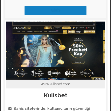
GIRIŞ
www.kulisbet.com
Kulisbet
Bahis sitelerinde, kullanıcıların güvenliği