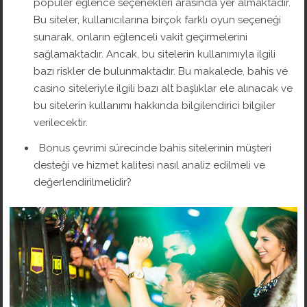
popüler eğlence seçenekleri arasında yer almaktadır.
Bu siteler, kullanıcılarına birçok farklı oyun seçeneği
sunarak, onların eğlenceli vakit geçirmelerini
sağlamaktadır. Ancak, bu sitelerin kullanımıyla ilgili
bazı riskler de bulunmaktadır. Bu makalede, bahis ve
casino siteleriyle ilgili bazı alt başlıklar ele alınacak ve
bu sitelerin kullanımı hakkında bilgilendirici bilgiler
verilecektir.
Bonus çevrimi sürecinde bahis sitelerinin müşteri
desteği ve hizmet kalitesi nasıl analiz edilmeli ve
değerlendirilmelidir?