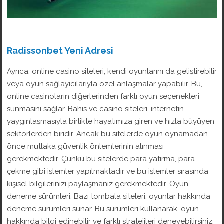
Radissonbet Yeni Adresi
Ayrıca, online casino siteleri, kendi oyunlarını da geliştirebilir
veya oyun sağlayıcılarıyla özel anlaşmalar yapabilir. Bu,
online casinoların diğerlerinden farklı oyun seçenekleri
sunmasını sağlar. Bahis ve casino siteleri, internetin
yaygınlaşmasıyla birlikte hayatımıza giren ve hızla büyüyen
sektörlerden biridir. Ancak bu sitelerde oyun oynamadan
önce mutlaka güvenlik önlemlerinin alınması
gerekmektedir. Çünkü bu sitelerde para yatırma, para
çekme gibi işlemler yapılmaktadır ve bu işlemler sırasında
kişisel bilgilerinizi paylaşmanız gerekmektedir. Oyun
deneme sürümleri: Bazı tombala siteleri, oyunlar hakkında
deneme sürümleri sunar. Bu sürümleri kullanarak, oyun
hakkında bilgi edinebilir ve farklı stratejileri deneyebilirsiniz.