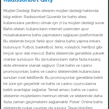
Müşteri Desteği: Bahis sitesinin müşteri desteği hakkında
bilgi edinin. Radissonbet Güvenilir bir bahis sitesi,
kullanıcılara yardımcı olmak için 7/24 müşteri desteği sunar.
Bahis siteleri, kullanıcıların internet üzerinden spor
müsabakalarına bahis yapmalarını sağlayan platformlardır.
Bu sitelerde birçok farklı spor dalına bahis yapma imkanı
bulunuyor. Futbol, basketbol, tenis, voleybol, hentbol gibi
birçok spor dalı mevcut. Bahis sitelerinde genellikle yüksek
oranlar sunuluyor. Bu da kullanıcıların daha fazla kazanç
elde etmesine olanak sağlıyor. Özel bahis ve casino
promosyonları, bahis ve casino sitelerindeki kullanıcılara
sunulan özel tekliflerdir. Bu promosyonlar genellikle belirli
bir süre için geçerlidir ve bahis ve casino oyuncularına
belirli avantajlar sağlarlar. Temel amacı, bahis ve casino
sitelerinin müşterilerini memnun etmek ve sitelerinde daha
fazla zaman geçirmelerini sağlamaktır. Poker: Online bahis
sitelerinde poker oyunları da sunulur. Texas Hold'em,