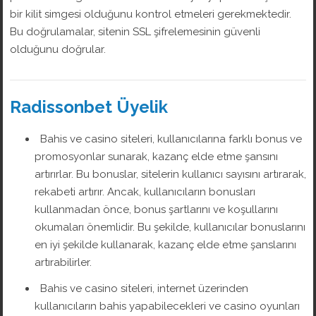
bir kilit simgesi olduğunu kontrol etmeleri gerekmektedir.
Bu doğrulamalar, sitenin SSL şifrelemesinin güvenli
olduğunu doğrular.
Radissonbet Üyelik
Bahis ve casino siteleri, kullanıcılarına farklı bonus ve
promosyonlar sunarak, kazanç elde etme şansını
artırırlar. Bu bonuslar, sitelerin kullanıcı sayısını artırarak,
rekabeti artırır. Ancak, kullanıcıların bonusları
kullanmadan önce, bonus şartlarını ve koşullarını
okumaları önemlidir. Bu şekilde, kullanıcılar bonuslarını
en iyi şekilde kullanarak, kazanç elde etme şanslarını
artırabilirler.
Bahis ve casino siteleri, internet üzerinden
kullanıcıların bahis yapabilecekleri ve casino oyunları