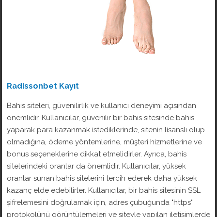
Radissonbet Kayıt
Bahis siteleri, güvenilirlik ve kullanıcı deneyimi açısından
önemlidir. Kullanıcılar, güvenilir bir bahis sitesinde bahis
yaparak para kazanmak istediklerinde, sitenin lisanslı olup
olmadığına, ödeme yöntemlerine, müşteri hizmetlerine ve
bonus seçeneklerine dikkat etmelidirler. Ayrıca, bahis
sitelerindeki oranlar da önemlidir. Kullanıcılar, yüksek
oranlar sunan bahis sitelerini tercih ederek daha yüksek
kazanç elde edebilirler. Kullanıcılar, bir bahis sitesinin SSL
şifrelemesini doğrulamak için, adres çubuğunda "https"
protokolünü görüntülemeleri ve siteyle yapılan iletişimlerde