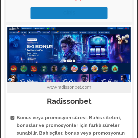
GIRIŞ
www.radissonbet.com
Radissonbet
Bonus veya promosyon süresi: Bahis siteleri,
bonuslar ve promosyonlar için farklı süreler
sunabilir. Bahisçiler, bonus veya promosyonun