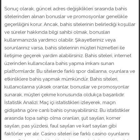
Sonuç olarak, güncel adres değişiklikleri sırasında bahis
sitelerinden alınan bonuslar ve promosyonlar genellikle
geçerliliğini korur. Ancak, bahis sitelerinin belirlediği koşullar
ve süreler hakkında bilgi sahibi olmak, bonusları
kullanmanızda yardımcı olabilir. Şikayetleriniz veya
sorunlarınız varsa, bahis sitelerinin müşteri hizmetleri ile
iletişime geçerek yardım alabilirsiniz. Bahis siteleri, internet
üzerinden kullanıcılara bahis yapma imkanı sunan
platformlardır. Bu sitelerde farklı spor dallarına, oyunlara ve
etkinliklere bahis yapmak mümkündür. Bahis siteleri,
kullanıcılarına yüksek oranlar, bonuslar ve promosyonlar
sunarak, müşteri çekme konusunda oldukça başarılıdır.
İstatistik Analizi: Maç içi istatistikleri izleyerek, maçın
gidişatına göre canlı bahis oynayabilirsiniz. Bu istatistikler
arasında topa sahip olma oranları, şut sayıları, korner
sayıları, pas yüzdesi, faul sayıları ve kart sayıları gibi
faktörler yer alır. Casino siteleri ise farklı casino oyunlarını