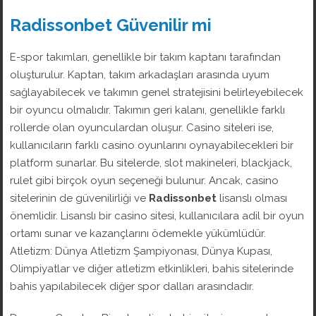
Radissonbet Güvenilir mi
E-spor takımları, genellikle bir takım kaptanı tarafından
oluşturulur. Kaptan, takım arkadaşları arasında uyum
sağlayabilecek ve takımın genel stratejisini belirleyebilecek
bir oyuncu olmalıdır. Takımın geri kalanı, genellikle farklı
rollerde olan oyunculardan oluşur. Casino siteleri ise,
kullanıcıların farklı casino oyunlarını oynayabilecekleri bir
platform sunarlar. Bu sitelerde, slot makineleri, blackjack,
rulet gibi birçok oyun seçeneği bulunur. Ancak, casino
sitelerinin de güvenilirliği ve
Radissonbet
lisanslı olması
önemlidir. Lisanslı bir casino sitesi, kullanıcılara adil bir oyun
ortamı sunar ve kazançlarını ödemekle yükümlüdür.
Atletizm: Dünya Atletizm Şampiyonası, Dünya Kupası,
Olimpiyatlar ve diğer atletizm etkinlikleri, bahis sitelerinde
bahis yapılabilecek diğer spor dalları arasındadır.