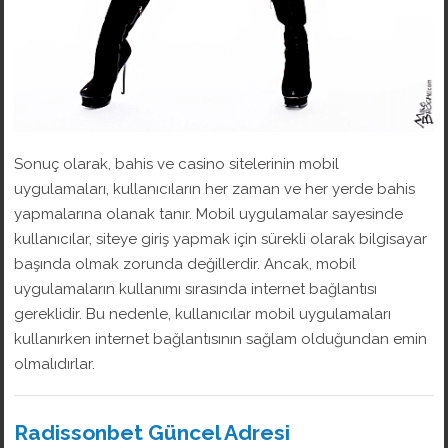
Sonuç olarak, bahis ve casino sitelerinin mobil
uygulamaları, kullanıcıların her zaman ve her yerde bahis
yapmalarına olanak tanır. Mobil uygulamalar sayesinde
kullanıcılar, siteye giriş yapmak için sürekli olarak bilgisayar
başında olmak zorunda değillerdir. Ancak, mobil
uygulamaların kullanımı sırasında internet bağlantısı
gereklidir. Bu nedenle, kullanıcılar mobil uygulamaları
kullanırken internet bağlantısının sağlam olduğundan emin
olmalıdırlar.
Radissonbet Güncel Adresi