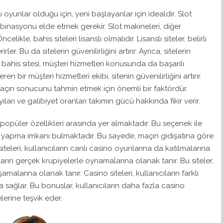
 oyunlar olduğu için, yeni başlayanlar için idealdir. Slot
mbinasyonu elde etmek gerekir. Slot makineleri, diğer
elikle, bahis siteleri lisanslı olmalıdır. Lisanslı siteler, belirli
er. Bu da sitelerin güvenilirliğini artırır. Ayrıca, sitelerin
r bahis sitesi, müşteri hizmetleri konusunda da başarılı
n bir müşteri hizmetleri ekibi, sitenin güvenilirliğini artırır.
açın sonucunu tahmin etmek için önemli bir faktördür.
arı ve galibiyet oranları takımın gücü hakkında fikir verir.
 popüler özellikleri arasında yer almaktadır. Bu seçenek ile
is yapma imkanı bulmaktadır. Bu sayede, maçın gidişatına göre
leri, kullanıcıların canlı casino oyunlarına da katılmalarına
ıların gerçek krupiyelerle oynamalarına olanak tanır. Bu siteler,
malarına olanak tanır. Casino siteleri, kullanıcıların farklı
sağlar. Bu bonuslar, kullanıcıların daha fazla casino
erine teşvik eder.