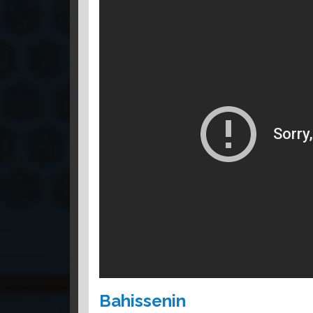
Bahissenin