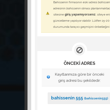
Bahissenin firmasının eski adresi
bahissen
adresinin
bahissenin
olması planlanmaktad
sitesine
giriş yapamıyorsanız
; siteye e
güncelleme yapılıyor olabilir. Lütfen 15-
durumunda tarayıcı geçmişini-önbelleğini bo
ÖNCEKI ADRES
Kayıtlarımıza göre bir önceki
giriş adresi bu şekildedir:
bahissenin 555
(bahissenin555)