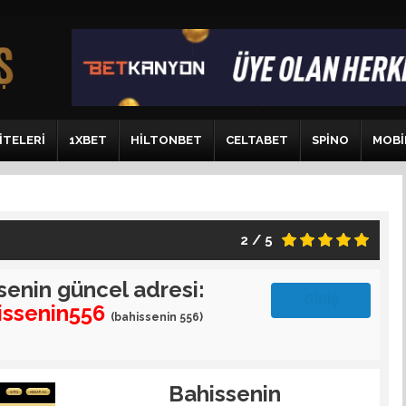
ITELERI
1XBET
HILTONBET
CELTABET
SPINO
MOBI
2
/ 5
senin güncel adresi:
GIRIŞ
issenin556
(
bahissenin 556
)
Bahissenin