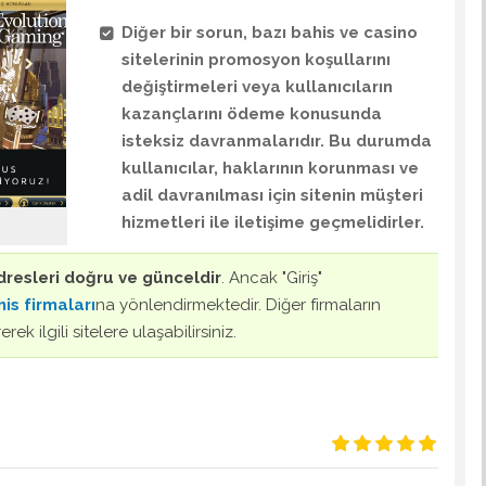
Diğer bir sorun, bazı bahis ve casino
sitelerinin promosyon koşullarını
değiştirmeleri veya kullanıcıların
kazançlarını ödeme konusunda
isteksiz davranmalarıdır. Bu durumda
kullanıcılar, haklarının korunması ve
adil davranılması için sitenin müşteri
hizmetleri ile iletişime geçmelidirler.
dresleri doğru ve günceldir
. Ancak "Giriş"
his firmaları
na yönlendirmektedir. Diğer firmaların
rek ilgili sitelere ulaşabilirsiniz.