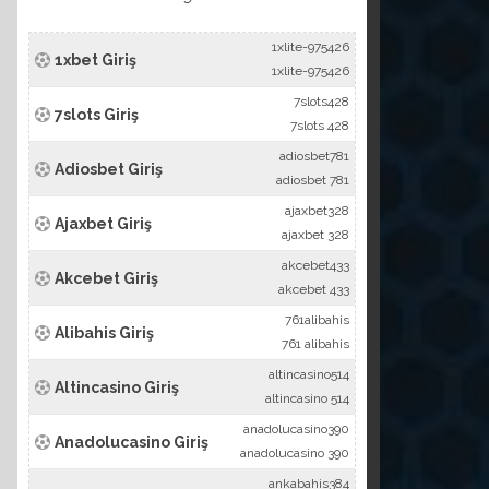
1xlite-975426
1xbet Giriş
1xlite-975426
7slots428
7slots Giriş
7slots 428
adiosbet781
Adiosbet Giriş
adiosbet 781
ajaxbet328
Ajaxbet Giriş
ajaxbet 328
akcebet433
Akcebet Giriş
akcebet 433
761alibahis
Alibahis Giriş
761 alibahis
altincasino514
Altincasino Giriş
altincasino 514
anadolucasino390
Anadolucasino Giriş
anadolucasino 390
ankabahis384