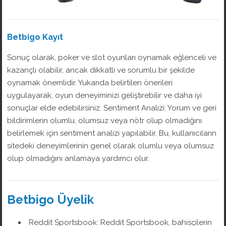
Betbigo Kayıt
Sonuç olarak, poker ve slot oyunları oynamak eğlenceli ve
kazançlı olabilir, ancak dikkatli ve sorumlu bir şekilde
oynamak önemlidir. Yukarıda belirtilen önerileri
uygulayarak, oyun deneyiminizi geliştirebilir ve daha iyi
sonuçlar elde edebilirsiniz. Sentiment Analizi: Yorum ve geri
bildirimlerin olumlu, olumsuz veya nötr olup olmadığını
belirlemek için sentiment analizi yapılabilir. Bu, kullanıcıların
sitedeki deneyimlerinin genel olarak olumlu veya olumsuz
olup olmadığını anlamaya yardımcı olur.
Betbigo Üyelik
Reddit Sportsbook: Reddit Sportsbook, bahisçilerin