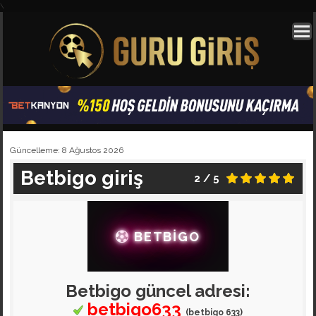
\
Güncelleme: 8 Ağustos 2026
Betbigo giriş
2
/ 5
BETBIGO
Betbigo güncel adresi:
betbigo633
(
betbigo 633
)