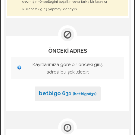
geçmişini-önbelleğini boşaltın veya farklı bir tarayıcı
kullanarak giriş yapmayı deneyin.
ÖNCEKI ADRES
Kayıtlarımıza göre bir önceki giriş
adresi bu şekildedir:
betbigo 631
(betbigo631)