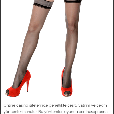
Online casino sitelerinde genellikle çeşitli yatırım ve çekim
yöntemleri sunulur. Bu yöntemler, oyuncuların hesaplarına