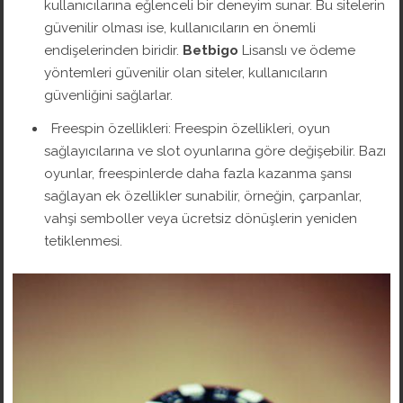
kullanıcılarına eğlenceli bir deneyim sunar. Bu sitelerin
güvenilir olması ise, kullanıcıların en önemli
endişelerinden biridir.
Betbigo
Lisanslı ve ödeme
yöntemleri güvenilir olan siteler, kullanıcıların
güvenliğini sağlarlar.
Freespin özellikleri: Freespin özellikleri, oyun
sağlayıcılarına ve slot oyunlarına göre değişebilir. Bazı
oyunlar, freespinlerde daha fazla kazanma şansı
sağlayan ek özellikler sunabilir, örneğin, çarpanlar,
vahşi semboller veya ücretsiz dönüşlerin yeniden
tetiklenmesi.