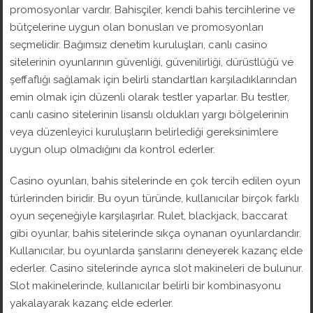
promosyonlar vardır. Bahisçiler, kendi bahis tercihlerine ve
bütçelerine uygun olan bonusları ve promosyonları
seçmelidir. Bağımsız denetim kuruluşları, canlı casino
sitelerinin oyunlarının güvenliği, güvenilirliği, dürüstlüğü ve
şeffaflığı sağlamak için belirli standartları karşıladıklarından
emin olmak için düzenli olarak testler yaparlar. Bu testler,
canlı casino sitelerinin lisanslı oldukları yargı bölgelerinin
veya düzenleyici kuruluşların belirlediği gereksinimlere
uygun olup olmadığını da kontrol ederler.
Casino oyunları, bahis sitelerinde en çok tercih edilen oyun
türlerinden biridir. Bu oyun türünde, kullanıcılar birçok farklı
oyun seçeneğiyle karşılaşırlar. Rulet, blackjack, baccarat
gibi oyunlar, bahis sitelerinde sıkça oynanan oyunlardandır.
Kullanıcılar, bu oyunlarda şanslarını deneyerek kazanç elde
ederler. Casino sitelerinde ayrıca slot makineleri de bulunur.
Slot makinelerinde, kullanıcılar belirli bir kombinasyonu
yakalayarak kazanç elde ederler.