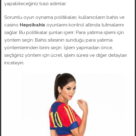
yapabileceğiniz bazı adımlar:
Sorumlu oyun oynama politikaları, kullanıcıların bahis ve
casino
Hepsibahis
oyunlarını kontrol altında tutmalarını
sağlar. Bu politikalar şunları içerir: Para yatırma işlemi için
yöntem seçin: Bahis sitesinin sunduğu para yatırma
yöntemlerinden birini seçin. İşlem yapmadan önce,
seçtiğiniz yöntem için ücret, işlem süresi ve diğer detayları
inceleyin.