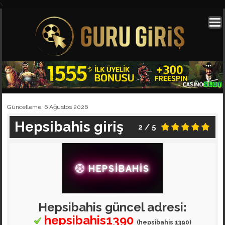
\
Güncelleme: 6 Ağustos 2026
Hepsibahis giriş
2
/ 5
HEPSIBAHIS
Hepsibahis güncel adresi:
hepsibahis1390
(
hepsibahis 1390
)