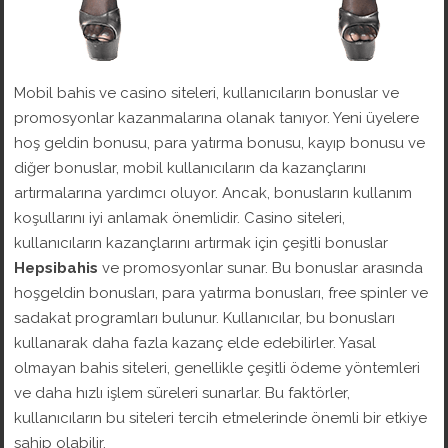
Mobil bahis ve casino siteleri, kullanıcıların bonuslar ve
promosyonlar kazanmalarına olanak tanıyor. Yeni üyelere
hoş geldin bonusu, para yatırma bonusu, kayıp bonusu ve
diğer bonuslar, mobil kullanıcıların da kazançlarını
artırmalarına yardımcı oluyor. Ancak, bonusların kullanım
koşullarını iyi anlamak önemlidir. Casino siteleri,
kullanıcıların kazançlarını artırmak için çeşitli bonuslar
Hepsibahis
ve promosyonlar sunar. Bu bonuslar arasında
hoşgeldin bonusları, para yatırma bonusları, free spinler ve
sadakat programları bulunur. Kullanıcılar, bu bonusları
kullanarak daha fazla kazanç elde edebilirler. Yasal
olmayan bahis siteleri, genellikle çeşitli ödeme yöntemleri
ve daha hızlı işlem süreleri sunarlar. Bu faktörler,
kullanıcıların bu siteleri tercih etmelerinde önemli bir etkiye
sahip olabilir.