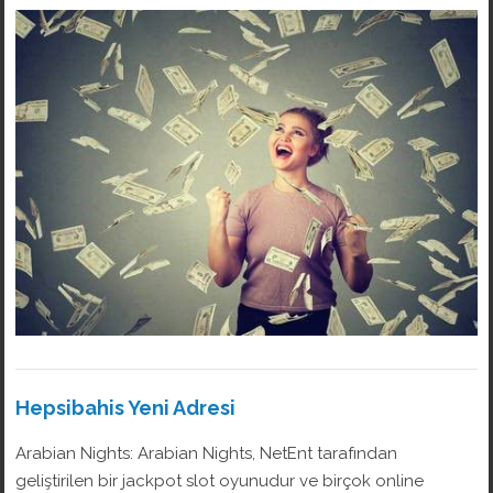
Hepsibahis Yeni Adresi
Arabian Nights: Arabian Nights, NetEnt tarafından
geliştirilen bir jackpot slot oyunudur ve birçok online