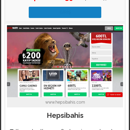
GIRIŞ
www.hepsibahis.com
Hepsibahis