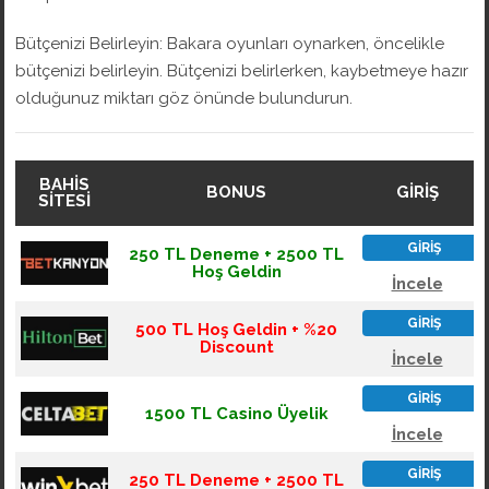
Bütçenizi Belirleyin: Bakara oyunları oynarken, öncelikle
bütçenizi belirleyin. Bütçenizi belirlerken, kaybetmeye hazır
olduğunuz miktarı göz önünde bulundurun.