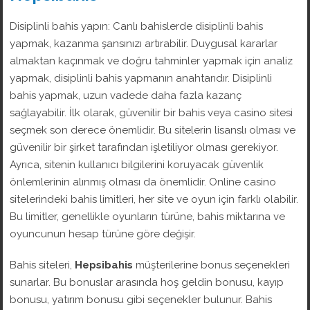
Disiplinli bahis yapın: Canlı bahislerde disiplinli bahis
yapmak, kazanma şansınızı artırabilir. Duygusal kararlar
almaktan kaçınmak ve doğru tahminler yapmak için analiz
yapmak, disiplinli bahis yapmanın anahtarıdır. Disiplinli
bahis yapmak, uzun vadede daha fazla kazanç
sağlayabilir. İlk olarak, güvenilir bir bahis veya casino sitesi
seçmek son derece önemlidir. Bu sitelerin lisanslı olması ve
güvenilir bir şirket tarafından işletiliyor olması gerekiyor.
Ayrıca, sitenin kullanıcı bilgilerini koruyacak güvenlik
önlemlerinin alınmış olması da önemlidir. Online casino
sitelerindeki bahis limitleri, her site ve oyun için farklı olabilir.
Bu limitler, genellikle oyunların türüne, bahis miktarına ve
oyuncunun hesap türüne göre değişir.
Bahis siteleri,
Hepsibahis
müşterilerine bonus seçenekleri
sunarlar. Bu bonuslar arasında hoş geldin bonusu, kayıp
bonusu, yatırım bonusu gibi seçenekler bulunur. Bahis