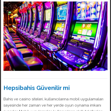
Hepsibahis Güvenilir mi
Bahis ve casino siteleri, kullanıcılarına mobil uygulamaları
sayesinde her zaman ve her yerde oyun oynama imkanı