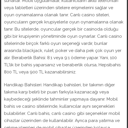
sunarlar. Mobil uygulamalar, kullanıcıların akıllı telefonları
veya tabletleri üzerinden sitelere erişmelerini sağlar ve
oyun oynamalarına olanak tanır. Canlı casino siteleri,
oyuncuların gerçek krupiyelerle oyun oynamalarına olanak
tanır. Bu sitelerde, oyuncular gerçek bir casinoda olduğu
gibi bir krupiyenin yönetiminde oyun oynarlar. Canlı casino
sitelerinde birçok farklı oyun seçeneği vardır, bunlar
arasında blackjack, rulet, poker ve daha pek çok oyun yer
alır. Beraberlik Bahisi: 8:1 veya 9:1 ödeme yapar. Yani, 100
TL'lik bir bahis yaparsanız ve beraberlik olursa, Hepsibahis
800 TL veya 900 TL kazanabilirsiniz.
Handikap Bahisleri: Handikap bahisleri, bir takımın diğer
takıma karşı belirli bir puan farkıyla kazanacağı veya
kaybedeceği şeklinde tahminler yapmaya dayanır. Mobil
bahis ve casino sitelerinde, kullanıcılar aynı seçenekleri
bulabilirler. Canlı bahis, canlı casino gibi seçenekler mobil
cihazlar üzerinden de kullanılabilir. Ayrıca para yatırma ve
çekme işlemleri de mobil cihazlar üzerinden kolayca