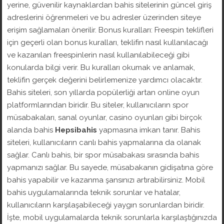
yerine, güvenilir kaynaklardan bahis sitelerinin güncel giriş
adreslerini öğrenmeleri ve bu adresler üzerinden siteye
erişim sağlamaları önerilir. Bonus kuralları: Freespin teklifleri
için geçerli olan bonus kuralları, teklifin nasıl kullanılacağı
ve kazanılan freespinlerin nasıl kullanılabileceği gibi
konularda bilgi verir. Bu kuralları okumak ve anlamak,
teklifin gerçek değerini belirlemenize yardımcı olacaktır.
Bahis siteleri, son yıllarda popülerliği artan online oyun
platformlarından biridir. Bu siteler, kullanıcıların spor
müsabakaları, sanal oyunlar, casino oyunları gibi birçok
alanda bahis
Hepsibahis
yapmasına imkan tanır. Bahis
siteleri, kullanıcıların canlı bahis yapmalarına da olanak
sağlar. Canlı bahis, bir spor müsabakası sırasında bahis
yapmanızı sağlar. Bu sayede, müsabakanın gidişatına göre
bahis yapabilir ve kazanma şansınızı artırabilirsiniz. Mobil
bahis uygulamalarında teknik sorunlar ve hatalar,
kullanıcıların karşılaşabileceği yaygın sorunlardan biridir.
İşte, mobil uygulamalarda teknik sorunlarla karşılaştığınızda