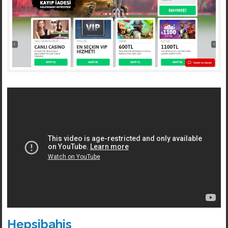
Hepsibahis