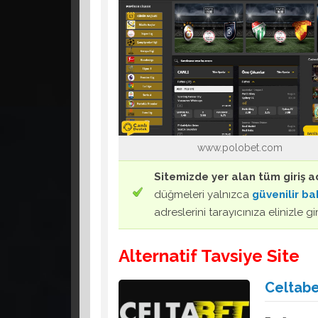
www.polobet.com
Sitemizde yer alan tüm giriş a
düğmeleri yalnızca
güvenilir ba
adreslerini tarayıcınıza elinizle gire
Alternatif Tavsiye Site
Celtabe