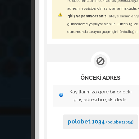
Polobet firmasının eski adresi
polobet1034
adresinin
polobet
olması planlanmaktadır.
giriş yapamıyorsanız
; siteye erişim eng
güncelleme yapılıyor olabilir. Lütfen 15-
durumunda tarayıcı geçmişini-önbelleğini bo
ÖNCEKI ADRES
Kayıtlarımıza göre bir önceki
giriş adresi bu şekildedir:
polobet 1034
(polobet1034)