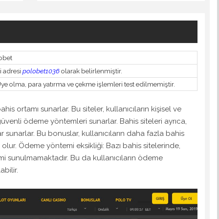
obet
i adresi
polobet1036
olarak belirlenmiştir.
ye olma, para yatırma ve çekme işlemleri test edilmemiştir.
bahis ortamı sunarlar. Bu siteler, kullanıcıların kişisel ve
 güvenli ödeme yöntemleri sunarlar. Bahis siteleri ayrıca,
 sunarlar. Bu bonuslar, kullanıcıların daha fazla bahis
lur. Ödeme yöntemi eksikliği: Bazı bahis sitelerinde,
emi sunulmamaktadır. Bu da kullanıcıların ödeme
bilir.