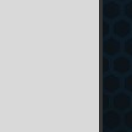
Belugabahis Giriş
belugabahis 826
benjabet434
Benjabet Giriş
benjabet 434
betadonis1122
Betadonis Giriş
betadonis 1122
betandyou-089192
Betandyou Giriş
betandyou-089192
betaverse353
Betaverse Giriş
betaverse 353
betbaba938
Betbaba Giriş
betbaba 938
betbey670
Betbey Giriş
betbey 670
betbigo633
Betbigo Giriş
betbigo 633
betboo843
Betboo Giriş
betboo 843