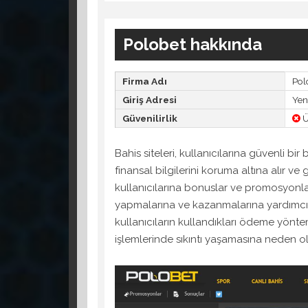
Polobet hakkında
Firma Adı
Pol
Giriş Adresi
Yen
Güvenilirlik
Ü
Bahis siteleri, kullanıcılarına güvenli bir 
finansal bilgilerini koruma altına alır ve
kullanıcılarına bonuslar ve promosyonlar
yapmalarına ve kazanmalarına yardımcı o
kullanıcıların kullandıkları ödeme yönt
işlemlerinde sıkıntı yaşamasına neden ola