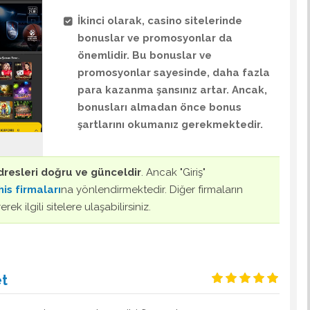
İkinci olarak, casino sitelerinde
bonuslar ve promosyonlar da
önemlidir. Bu bonuslar ve
promosyonlar sayesinde, daha fazla
para kazanma şansınız artar. Ancak,
bonusları almadan önce bonus
şartlarını okumanız gerekmektedir.
dresleri doğru ve günceldir
. Ancak "Giriş"
his firmaları
na yönlendirmektedir. Diğer firmaların
rek ilgili sitelere ulaşabilirsiniz.
t