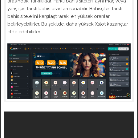
arasındaki farklılıklar: Farklı bahis siteleri, aynı maç veya
yarış için farklı bahis oranları sunabilir. Bahisçiler, farklı
bahis sitelerini karşılaştırarak, en yüksek oranları
belirleyebilirler. Bu şekilde, daha yüksek Xslot kazançlar
elde edebilirler.