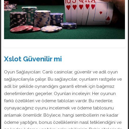
Xslot Güvenilir mi
Oyun Sağlayıcıları: Canlı casinolar, güvenilir ve adil oyun
sağlayıcılarıyla çalışır. Bu sağlayıcılar, oyunların rastgele ve
adil bir şekilde oynandığını garanti etmek için bağımsız
denetimlerden geçerler. Oyunları inceleyin: Her oyunun
farklı özellikleri ve ödeme tabloları vardır. Bu nedenle,
oynayacağınız oyunu incelemek ve ödeme tablosunu
anlamak önemlidir. Böylece, hangi sembollerin ne kadar
ödeme yaptığını, bonus özelliklerinin nasıl tetiklendiğini ve