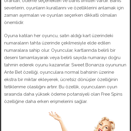
oranları, ödeme seçenekleri ve bahis limitleri vardır. Bahis
severlerin, oyunların kurallarını ve özelliklerini anlamak için
zaman ayırmaları ve oyunları seçerken dikkatli olmaları
önemlidir.
Oyuna katılan her oyuncu, satın aldığı kart üzerindeki
numaraların tahta üzerinde çekilmesiyle elde edilen
numaralara sahip olur. Oyuncular, kartlarında belirli bir
deseni tamamlayarak veya belirli sayıda numarayı doğru
tahmin ederek oyunu kazanırlar. Sweet Bonanza oyununun
Ante Bet özelliği, oyunculara normal bahsinin üzerine
ekstra bir miktar ekleyerek, ücretsiz dönüşler özelliğinin
tetiklenme olasılığını artırır. Bu özellik, oyuncuların oyun
sırasında daha yüksek ödeme potansiyeli olan Free Spins
özelliğine daha erken erişmelerini sağlar.