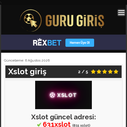
\
Güncelleme: 6 Ağustos 2026
Xslot giriş
2
/ 5
XSLOT
Xslot güncel adresi:
631xslot
(
631 xslot
)