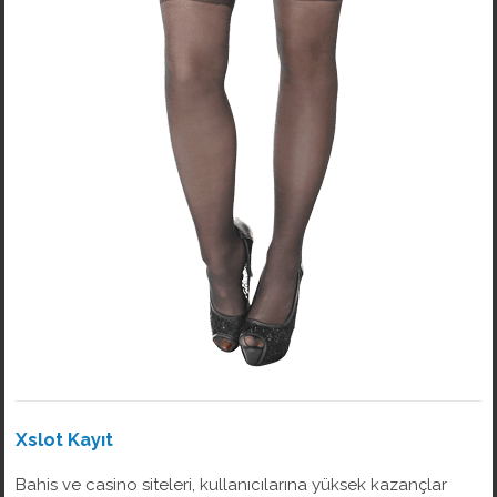
Xslot Kayıt
Bahis ve casino siteleri, kullanıcılarına yüksek kazançlar