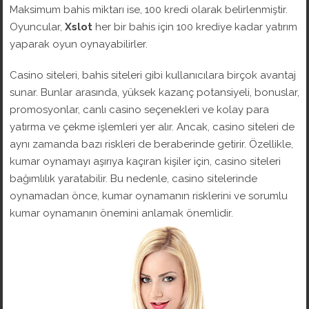
Maksimum bahis miktarı ise, 100 kredi olarak belirlenmiştir.
Oyuncular,
Xslot
her bir bahis için 100 krediye kadar yatırım
yaparak oyun oynayabilirler.
Casino siteleri, bahis siteleri gibi kullanıcılara birçok avantaj
sunar. Bunlar arasında, yüksek kazanç potansiyeli, bonuslar,
promosyonlar, canlı casino seçenekleri ve kolay para
yatırma ve çekme işlemleri yer alır. Ancak, casino siteleri de
aynı zamanda bazı riskleri de beraberinde getirir. Özellikle,
kumar oynamayı aşırıya kaçıran kişiler için, casino siteleri
bağımlılık yaratabilir. Bu nedenle, casino sitelerinde
oynamadan önce, kumar oynamanın risklerini ve sorumlu
kumar oynamanın önemini anlamak önemlidir.