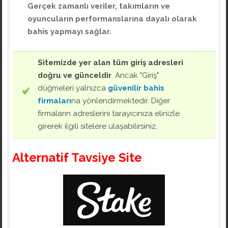
Gerçek zamanlı veriler, takımların ve
oyuncuların performanslarına dayalı olarak
bahis yapmayı sağlar.
Sitemizde yer alan tüm giriş adresleri
doğru ve günceldir
. Ancak "Giriş"
düğmeleri yalnızca
güvenilir bahis
firmaları
na yönlendirmektedir. Diğer
firmaların adreslerini tarayıcınıza elinizle
girerek ilgili sitelere ulaşabilirsiniz.
Alternatif Tavsiye Site