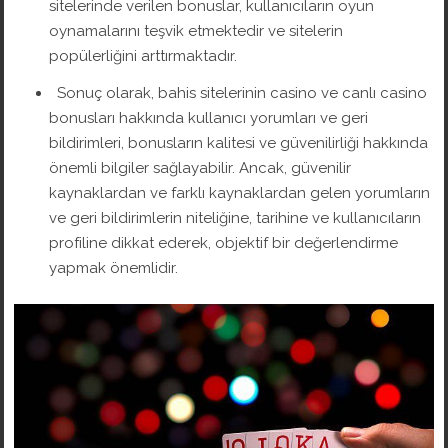
sitelerinde verilen bonuslar, kullanıcıların oyun
oynamalarını teşvik etmektedir ve sitelerin
popülerliğini arttırmaktadır.
Sonuç olarak, bahis sitelerinin casino ve canlı casino
bonusları hakkında kullanıcı yorumları ve geri
bildirimleri, bonusların kalitesi ve güvenilirliği hakkında
önemli bilgiler sağlayabilir. Ancak, güvenilir
kaynaklardan ve farklı kaynaklardan gelen yorumların
ve geri bildirimlerin niteliğine, tarihine ve kullanıcıların
profiline dikkat ederek, objektif bir değerlendirme
yapmak önemlidir.