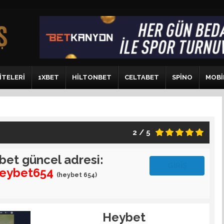
ITELERI
1XBET
HILTONBET
CELTABET
SPINO
MOBI
2
/ 5
bet güncel adresi:
GIRIŞ
eybet654
(
heybet 654
)
Heybet