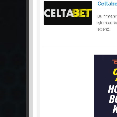
Celtabe
Bu firmanı
işlemleri
te
ederiz.