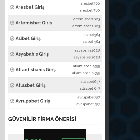
aresbet760
Aresbet Giriş
aresbet 760
artemisbet1023
Artemisbet Giriş
artemisbet 1023
asibet364
Asibet Giriş
asibet 364
asyabahis1028
Asyabahis Giriş
asyabahis 1028
atlantisbahis599
Atlantisbahis Giriş
atlantisbahis 599
atlasbet637
Atlasbet Giriş
atlasbet 637
avrupabet517
Avrupabet Giriş
avrupabet 517
axessbet202
Axessbet Giriş
GÜVENILIR FIRMA ÖNERISI
axessbet 202
bahigo1030
Bahigo Giriş
bahigo 1030