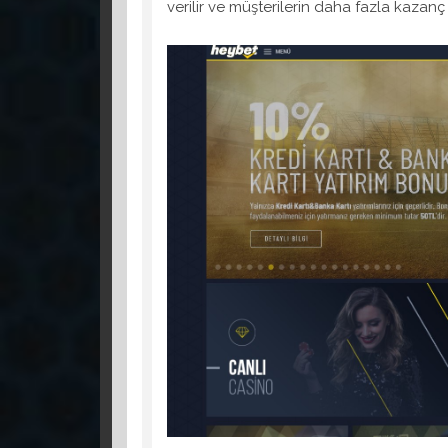
verilir ve müşterilerin daha fazla kazan