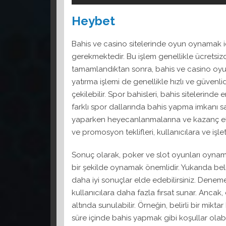
Heybet
Bahis ve casino sitelerinde oyun oynamak i
gerekmektedir. Bu işlem genellikle ücretsizd
tamamlandıktan sonra, bahis ve casino oyunl
yatırma işlemi de genellikle hızlı ve güvenl
çekilebilir. Spor bahisleri, bahis sitelerinde
farklı spor dallarında bahis yapma imkanı sa
yaparken heyecanlanmalarına ve kazanç eld
ve promosyon teklifleri, kullanıcılara ve iş
Sonuç olarak, poker ve slot oyunları oynama
bir şekilde oynamak önemlidir. Yukarıda belir
daha iyi sonuçlar elde edebilirsiniz. Deneme
kullanıcılara daha fazla fırsat sunar. Ancak,
altında sunulabilir. Örneğin, belirli bir mikta
süre içinde bahis yapmak gibi koşullar olabil