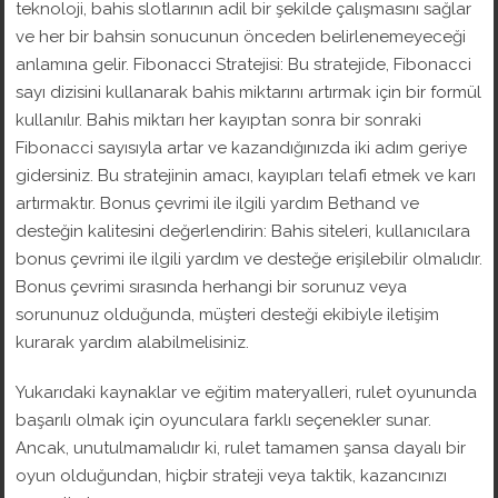
teknoloji, bahis slotlarının adil bir şekilde çalışmasını sağlar
ve her bir bahsin sonucunun önceden belirlenemeyeceği
anlamına gelir. Fibonacci Stratejisi: Bu stratejide, Fibonacci
sayı dizisini kullanarak bahis miktarını artırmak için bir formül
kullanılır. Bahis miktarı her kayıptan sonra bir sonraki
Fibonacci sayısıyla artar ve kazandığınızda iki adım geriye
gidersiniz. Bu stratejinin amacı, kayıpları telafi etmek ve karı
artırmaktır. Bonus çevrimi ile ilgili yardım Bethand ve
desteğin kalitesini değerlendirin: Bahis siteleri, kullanıcılara
bonus çevrimi ile ilgili yardım ve desteğe erişilebilir olmalıdır.
Bonus çevrimi sırasında herhangi bir sorunuz veya
sorununuz olduğunda, müşteri desteği ekibiyle iletişim
kurarak yardım alabilmelisiniz.
Yukarıdaki kaynaklar ve eğitim materyalleri, rulet oyununda
başarılı olmak için oyunculara farklı seçenekler sunar.
Ancak, unutulmamalıdır ki, rulet tamamen şansa dayalı bir
oyun olduğundan, hiçbir strateji veya taktik, kazancınızı