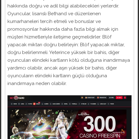
hakkında doğru ve adil bilgi alabilecekleri yerlerdir.
Oyuncular, lisanslı Bethand ve düzenlenen
kumarhaneleri tercih etmeli ve bonuslar ve
promosyonlar hakkında daha fazla bilgi almak için
müşteri hizmetleriyle iletişime geçmelidirler. Blöf
yapacak miktarı doğru belirleyin: Blöf yapacak miktar,
doğru belirlenmeli. Yeterince yüksek bir bahis, diğer
oyuncuları elindeki kartların kötü olduğuna inandırmaya
yardımcı olabilir, ancak aşırı yüksek bir bahis, diğer
oyuncuların elindeki kartların güçlü olduğuna
inandırmaya neden olabilir.