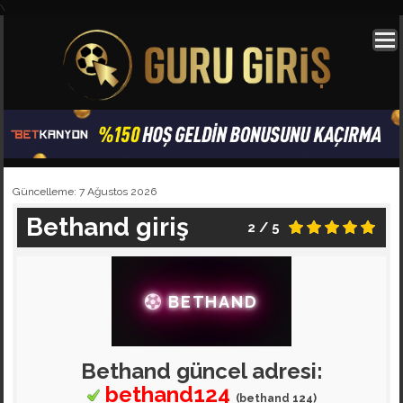
\
Güncelleme: 7 Ağustos 2026
Bethand giriş
2
/ 5
BETHAND
Bethand güncel adresi:
bethand124
(
bethand 124
)