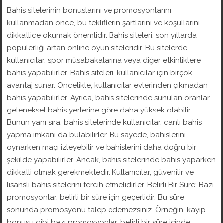
Bahis sitelerinin bonuslarını ve promosyonlarını
kullanmadan önce, bu tekliflerin şartlarını ve koşullarını
dikkatlice okumak önemlidir. Bahis siteleri, son yıllarda
popülerliği artan online oyun siteleridir. Bu sitelerde
kullanıcılar, spor müsabakalarına veya diğer etkinliklere
bahis yapabilirler. Bahis siteleri, kullanıcılar için birçok
avantaj sunar. Öncelikle, kullanıcılar evlerinden çıkmadan
bahis yapabilirler. Ayrıca, bahis sitelerinde sunulan oranlar,
geleneksel bahis yerlerine göre daha yüksek olabilir.
Bunun yanı sıra, bahis sitelerinde kullanıcılar, canlı bahis
yapma imkanı da bulabilirler. Bu sayede, bahislerini
oynarken maçı izleyebilir ve bahislerini daha doğru bir
şekilde yapabilirler. Ancak, bahis sitelerinde bahis yaparken
dikkatli olmak gerekmektedir. Kullanıcılar, güvenilir ve
lisanslı bahis sitelerini tercih etmelidirler. Belirli Bir Süre: Bazı
promosyonlar, belirli bir süre için geçerlidir. Bu süre
sonunda promosyonu talep edemezsiniz. Örneğin, kayıp
bonusu gibi bazı promosyonlar, belirli bir süre içinde