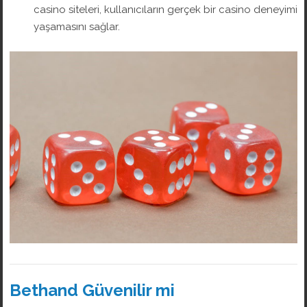
casino siteleri, kullanıcıların gerçek bir casino deneyimi
yaşamasını sağlar.
Bethand Güvenilir mi