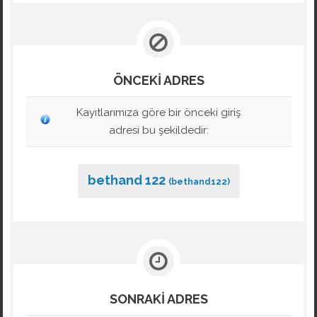
ÖNCEKI ADRES
Kayıtlarımıza göre bir önceki giriş
adresi bu şekildedir:
bethand 122
(bethand122)
SONRAKI ADRES