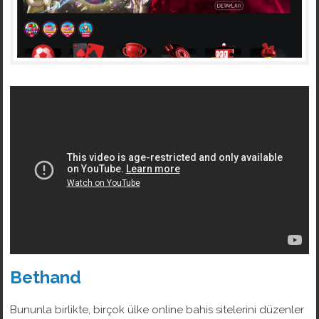
Bethand
Bununla birlikte, birçok ülke online bahis sitelerini düzenler