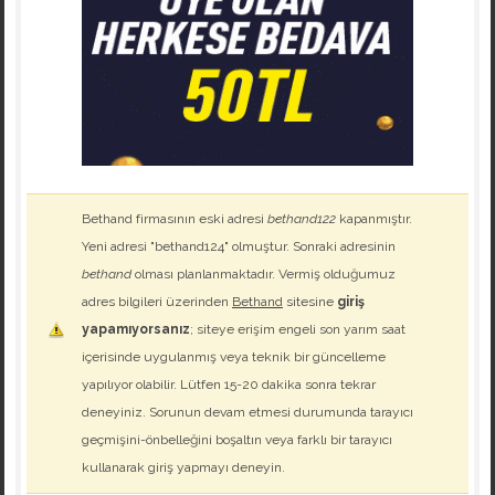
Bethand firmasının eski adresi
bethand122
kapanmıştır.
Yeni adresi "bethand124" olmuştur. Sonraki adresinin
bethand
olması planlanmaktadır. Vermiş olduğumuz
adres bilgileri üzerinden
Bethand
sitesine
giriş
yapamıyorsanız
; siteye erişim engeli son yarım saat
içerisinde uygulanmış veya teknik bir güncelleme
yapılıyor olabilir. Lütfen 15-20 dakika sonra tekrar
deneyiniz. Sorunun devam etmesi durumunda tarayıcı
geçmişini-önbelleğini boşaltın veya farklı bir tarayıcı
kullanarak giriş yapmayı deneyin.