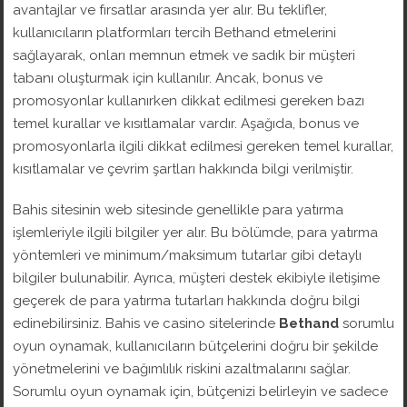
avantajlar ve fırsatlar arasında yer alır. Bu teklifler,
kullanıcıların platformları tercih Bethand etmelerini
sağlayarak, onları memnun etmek ve sadık bir müşteri
tabanı oluşturmak için kullanılır. Ancak, bonus ve
promosyonlar kullanırken dikkat edilmesi gereken bazı
temel kurallar ve kısıtlamalar vardır. Aşağıda, bonus ve
promosyonlarla ilgili dikkat edilmesi gereken temel kurallar,
kısıtlamalar ve çevrim şartları hakkında bilgi verilmiştir.
Bahis sitesinin web sitesinde genellikle para yatırma
işlemleriyle ilgili bilgiler yer alır. Bu bölümde, para yatırma
yöntemleri ve minimum/maksimum tutarlar gibi detaylı
bilgiler bulunabilir. Ayrıca, müşteri destek ekibiyle iletişime
geçerek de para yatırma tutarları hakkında doğru bilgi
edinebilirsiniz. Bahis ve casino sitelerinde
Bethand
sorumlu
oyun oynamak, kullanıcıların bütçelerini doğru bir şekilde
yönetmelerini ve bağımlılık riskini azaltmalarını sağlar.
Sorumlu oyun oynamak için, bütçenizi belirleyin ve sadece